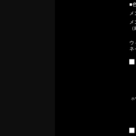
■
メ
メ
（
ウ
ネ
ホ