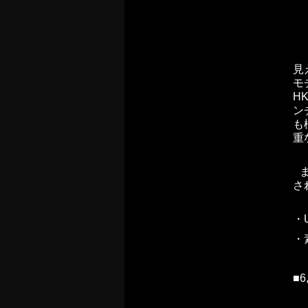
見
モ
H
ン
も
重
ま
さ
・
・
■