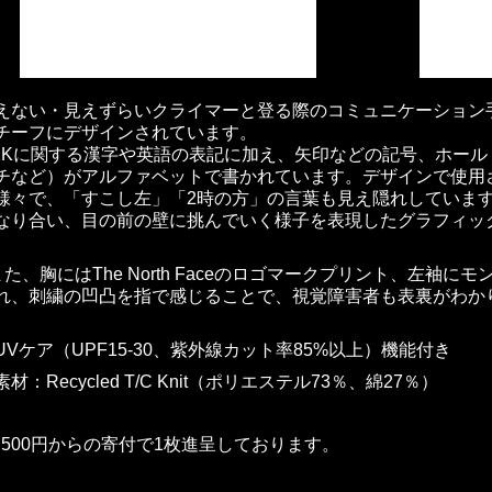
えない・見えずらいクライマーと登る際のコミュニケーション
チーフにデザインされています。
KKに関する漢字や英語の表記に加え、矢印などの記号、ホー
チなど）がアルファベットで書かれています。デザインで使用
様々で、「すこし左」「2時の方」の言葉も見え隠れしていま
なり合い、目の前の壁に挑んでいく様子を表現したグラフィッ
た、胸にはThe North Faceのロゴマークプリント、左袖
れ、刺繍の凹凸を指で感じることで、視覚障害者も表裏がわか
UVケア（UPF15-30、紫外線カット率85%以上）機能付き
素材：Recycled T/C Knit（ポリエステル73％、綿27％）
6,500円からの寄付で1枚進呈しております。