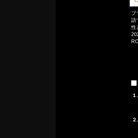
ブ
語
性
2
R
１.
２.