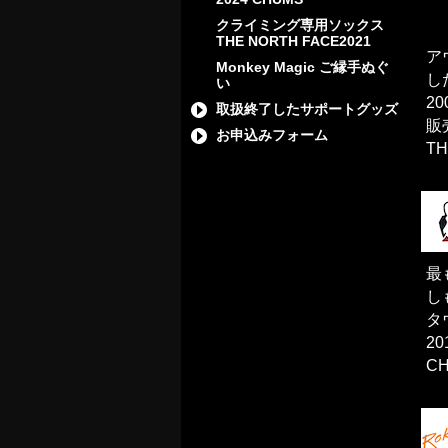
クライミング専用ソックス
THE NORTH FACE2021
ア
Monkey Magic ご縁手ぬぐ
し
い
2
取扱終了したサポートグッズ
販
お申込みフォーム
T
最
し
タ
2
C