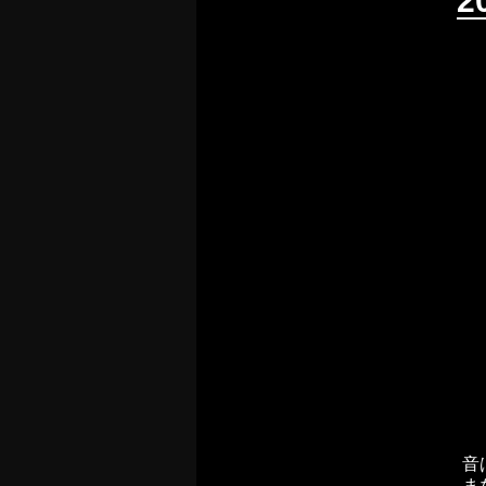
2
音
ま