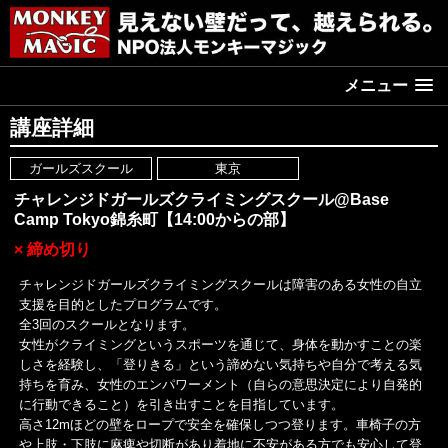
メニュー
講座詳細
ガールズスクール
東京
チャレンジドガールズクライミングスクール@Base
Camp Tokyo錦糸町【14:00からの部】
× 締め切り
チャレンジドガールズクライミングスクールは障害のある女性の自立
支援を目的としたプログラムです。
全3回のスクールとなります。
女性がクライミングというスポーツを通じて、身体を動かすことの楽
しさを経験し、「登りきる」という諦めない気持ちや自分で考える気
持ちを育み、女性のエンパワーメント（自らの意思決定により自発的
に行動できること）を引き出すことを目指しています。
高さ12mほどの壁をロープで安全を確保しつつ登ります。車椅子の方
や上肢・下肢に麻痺や切断があり着地に不安がある方でも安心して登