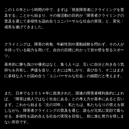
この１０年という時間の中で、まずは「視覚障害者にクライミングを普
及する」ことから始まり、その後活動の目的が「障害者クライミングの
普及を通じて多様性を認め合うユニバーサルな社会の実現」と、変化・
成長を遂げてきました。
クライミングは、障害の有無、年齢性別や運動経験を問わず、その人が
今持っている能力を用いて、自分の目標に向かって岩や壁を登るスポー
ツ。
基本的に勝ち負けや優劣はなく、集う人々は、互いに自分と向き合う気
持ちを共有し、声援を送り、ときには悔しがり、喜び合う。そこはまさ
に多様な人々が認め合う「ユニバーサルな社会」の縮図だと考えます。
また、日本でも２０１４年に批准された、国連の障害者権利条約によれ
ば、「障害は個人ではなく社会にある」との考え方が基本にあると言い
ます。これから始まる「次の10年」、私たちは、私たちなりの答えを探
しながら、障害者クライミングの普及を通じ、誰もが元気に笑顔で暮ら
せる、多様性を認め合える社会の実現を目指し、前に進む努力を惜しま
ない所存です。