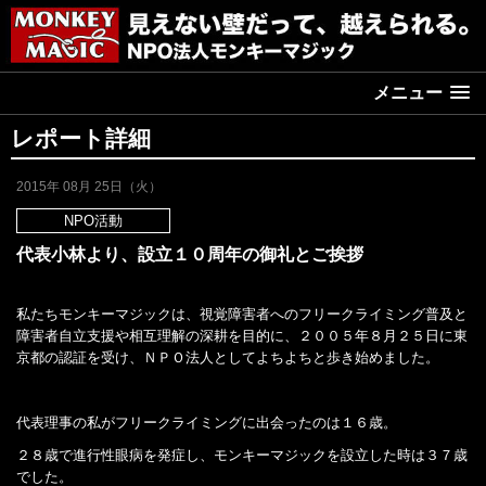
メニュー
レポート詳細
2015年 08月 25日（火）
NPO活動
代表小林より、設立１０周年の御礼とご挨拶
私たちモンキーマジックは、視覚障害者へのフリークライミング普及と
障害者自立支援や相互理解の深耕を目的に、２００５年８月２５日に東
京都の認証を受け、ＮＰＯ法人としてよちよちと歩き始めました。
代表理事の私がフリークライミングに出会ったのは１６歳。
２８歳で進行性眼病を発症し、モンキーマジックを設立した時は３７歳
でした。