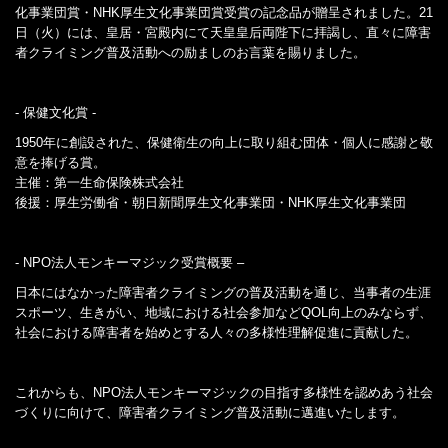
化事業団賞・NHK厚生文化事業団賞受賞の記念品が贈呈されました。21
日（火）には、皇居・宮殿内にて天皇皇后両陛下に拝謁し、直々に障害
者クライミング普及活動への励ましのお言葉を賜りました。
- 保健文化賞 -
1950年に創設された、保健衛生の向上に取り組む団体・個人に感謝と敬
意を捧げる賞。
主催：第一生命保険株式会社
後援：厚生労働省・朝日新聞厚生文化事業団・NHK厚生文化事業団
- NPO法人モンキーマジック受賞概要 –
日本にはなかった障害者クライミングの普及活動を通じ、当事者の生涯
スポーツ、生きがい、地域における社会参加などQOL向上のみならず、
社会における障害者を始めとする人々の多様性理解促進に貢献した。
これからも、NPO法人モンキーマジックの目指す多様性を認めあう社会
づくりに向けて、障害者クライミング普及活動に邁進いたします。