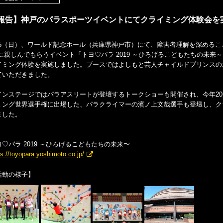
報告】神戸のパラスポーツイベントにてクライミング体験会を
/25（日）、ワールド記念ホール（兵庫県神戸市）にて、障害者理解を深めるこ
)に親しんでもらうイベント「トヨ♡パラ 2019 ～ひろげるこどもたちの未
イミング体験を実施しました。ブースではよしもと芸人チャイルドプリンスの
ていただきました。
インステージではパラアスリートが登壇するトークショーも開催され、今年20
ミング世界選手権に出場した、パラクライマーの濱ノ上文哉選手も登壇し、ク
ました。
ヨ♡パラ 2019 ～ひろげるこどもたちの未来〜
ps://toyopara.yoshimoto.co.jp/
活動の様子】