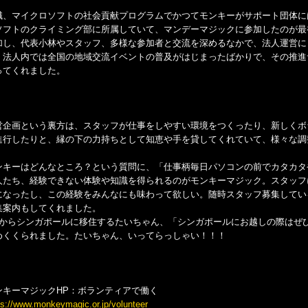
職、マイクロソフトの社会貢献プログラムでかつてモンキーがサポート団体に
ソフトのクライミング部に所属していて、マンデーマジックに参加したのが最
加し、代表小林やスタッフ、多様な参加者と交流を深めるなかで、法人運営に
、法人内では全国の地域交流イベントの普及がはじまったばかりで、その推進
ってくれました。
営企画という裏方は、スタッフが仕事をしやすい環境をつくったり、新しくボ
進行したりと、縁の下の力持ちとして知恵や手を貸してくれていて、様々な調
ンキーはどんなところ？という質問に、「仕事柄毎日パソコンの前でカタカタ
人たち、経験できない体験や知識を得られるのがモンキーマジック。スタッフ
になったし、この経験をみんなにも味わって欲しい。随時スタッフ募集してい
集案内もしてくれました。
月からシンガポールに移住するたいちゃん、「シンガポールにお越しの際はぜ
めくくられました。たいちゃん、いってらっしゃい！！！
ンキーマジックHP：ボランティアで働く
ps://www.monkeymagic.or.jp/volunteer