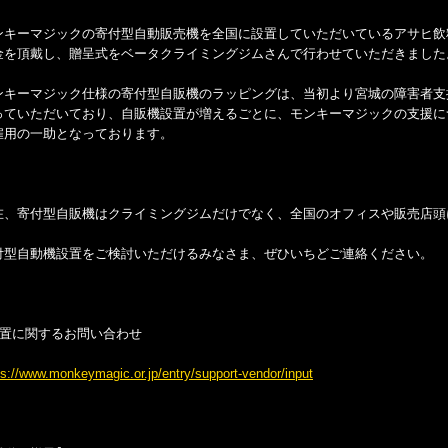
ンキーマジックの寄付型自動販売機を全国に設置していただいているアサヒ飲
金を頂戴し、贈呈式をベータクライミングジムさんで行わせていただきました
ンキーマジック仕様の寄付型自販機のラッピングは、当初より宮城の障害者支
っていただいており、自販機設置が増えるごとに、モンキーマジックの支援に
雇用の一助となっております。
在、寄付型自販機はクライミングジムだけでなく、全国のオフィスや販売店頭
付型自動機設置をご検討いただけるみなさま、ぜひいちどご連絡ください。
設置に関するお問い合わせ
ps://www.monkeymagic.or.jp/entry/support-vendor/input