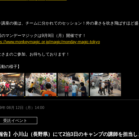
チ講座の後は、チームに分かれてのセッション！外の暑さを吹き飛ばすほど盛
回のマンデーマジックは9月9日（月）開催です！
ps://www.monkeymagic.or.jp/magic/monday-magic-tokyo
なさまのご参加、お待ちしております！
活動の様子】
19年 08月 12日（月）14:00
受託イベント
報告】小川山（長野県）にて2泊3日のキャンプの講師を担当し