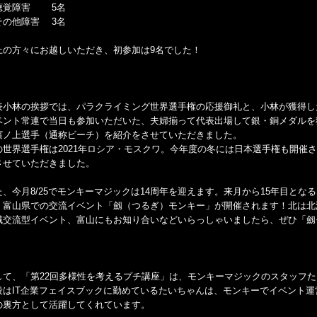
聴覚障害 5名
その他障害 3名
上の方々にお越しいただき、初参加は9名でした！
表小林の挨拶では、パラクライミング世界選手権の応援御礼と、小林が獲得し
ベント常連で当日も参加いただいた、夫婦揃って代表出場して銀・銅メダルを
濱ノ上選手（通称ビーチ）を紹介をさせていただきました。
の世界選手権は2021年ロシア・モスクワ。今年度の冬には日本選手権も開催
させていただきました。
た、今月8/25でモンキーマジックは14周年を迎えます。来月から15年目となる
、富山県での交流イベント「劔（つるぎ）モンキー」が開催されます！北は北
域交流型イベント、富山にもお知り合いなどいらっしゃいましたら、ぜひ「劔
して、「第22回多様性を考えるプチ講座」は、モンキーマジックのスタッフ
段はIT企業フェイスブックに勤めているたいちゃんは、モンキーでイベント
の裏方として活躍してくれています。