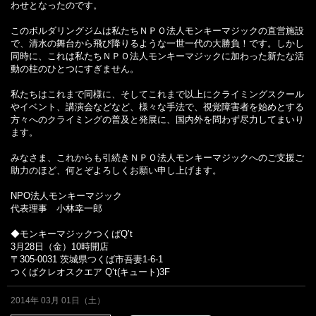
わせとなったのです。
このボルダリングジムは私たちＮＰＯ法人モンキーマジックの直営施設
で、清水の舞台から飛び降りるような一世一代の大勝負！です。しかし
同時に、これは私たちＮＰＯ法人モンキーマジックに加わった新たな活
動の柱のひとつにすぎません。
私たちはこれまで同様に、そしてこれまで以上にクライミングスクール
やイベント、講演会などなど、様々な手法で、視覚障害者を始めとする
方々へのクライミングの普及と発展に、国内外を問わず尽力してまいり
ます。
みなさま、これからも引続きＮＰＯ法人モンキーマジックへのご支援ご
助力のほど、何とぞよろしくお願い申し上げます。
NPO法人モンキーマジック
代表理事 小林幸一郎
◆モンキーマジックつくばQ’t
3月28日（金）10時開店
〒305-0031 茨城県つくば市吾妻1-6-1
つくばクレオスクエア Q‘t(キュート)3F
2014年 03月 01日（土）