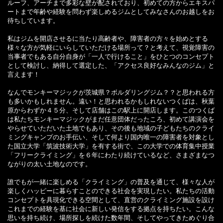
ルーフ、アーチま
で多彩な壁が配されており、初めての方からエキスパ
ートまで年齢や経験を問わず楽しめるジムとしてみなさんのお越しをお
待ちしています。
私はジムを開店させるに当たり高齢者や、障害者の方々を始めとする
様々な方が気軽にいらしていただける場所って？と考えて、視覚障害の
当事者でもある自分自身が「一人で行けること」をひとつのコンセプト
として検討し、納得して選定した、「アクセス良好なみんなのジム」と
言えます！
なんでモンキーマジックが茨城県？ボルダリングジム？？と思われる方
も多いかもしれません。遠い！と思われるかもしれないつくばは、秋葉
原からわずか４５分、そして店舗はこの駅上に開店します。このつくば
は私たちモンキーマジックがまだ任意団体だったころ、初めて講演会を
やらせていただいた土地でもあり、その後も地域の子どもたちのクライ
ミングキャンプのお手伝い、そして何より国内唯一の障害者を対象とし
た国立大学「筑波技術大学」を有する街で、この大学での体育集中授業
「フリークライミング」を６年にわたり続けているなど、さまざまなつ
ながりの太い土地なのです。
誰でもが一緒に楽しめる「クライミング」の普及を通じて、様々な人が
楽しくハッピーに暮らすことのできる社会を実現したい。私たちの活動
コンセプトを具現化できる空間として、直営のクライミング施設を設け
これまでの経験を基に社会に新しい発信をする拠点を持ちたい。こんな
思いを持ち続け、場所探しを続けた数年間、そしてやってきためぐり合