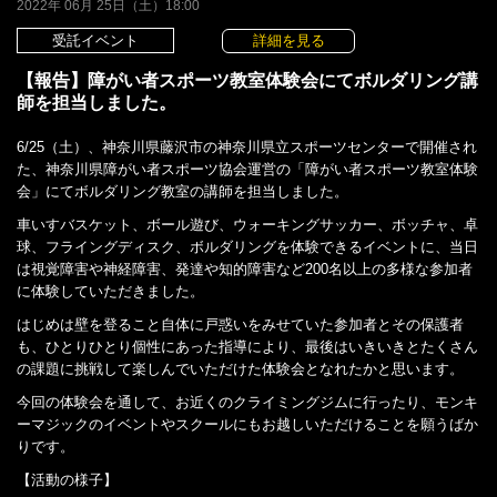
2022年 06月 25日（土）18:00
受託イベント
詳細を見る
【報告】障がい者スポーツ教室体験会にてボルダリング講
師を担当しました。
6/25（土）、神奈川県藤沢市の神奈川県立スポーツセンターで開催され
た、神奈川県障がい者スポーツ協会運営の「障がい者スポーツ教室体験
会」にてボルダリング教室の講師を担当しました。
車いすバスケット、ボール遊び、ウォーキングサッカー、ボッチャ、卓
球、フライングディスク、ボルダリングを体験できるイベントに、当日
は視覚障害や神経障害、発達や知的障害など200名以上の多様な参加者
に体験していただきました。
はじめは壁を登ること自体に戸惑いをみせていた参加者とその保護者
も、ひとりひとり個性にあった指導により、最後はいきいきとたくさん
の課題に挑戦して楽しんでいただけた体験会となれたかと思います。
今回の体験会を通して、お近くのクライミングジムに行ったり、モンキ
ーマジックのイベントやスクールにもお越しいただけることを願うばか
りです。
【活動の様子】