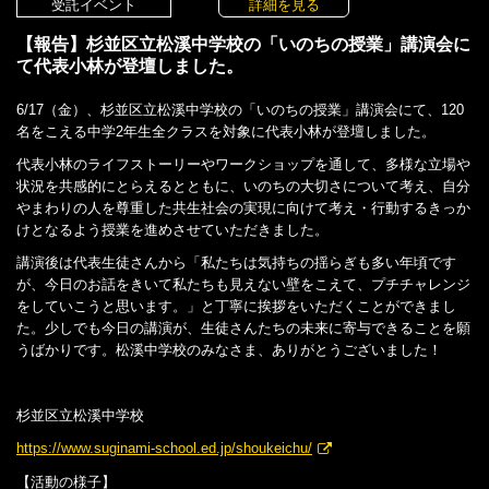
受託イベント
詳細を見る
【報告】杉並区立松溪中学校の「いのちの授業」講演会に
て代表小林が登壇しました。
6/17（金）、杉並区立松溪中学校の「いのちの授業」講演会にて、120
名をこえる中学2年生全クラスを対象に代表小林が登壇しました。
代表小林のライフストーリーやワークショップを通して、多様な立場や
状況を共感的にとらえるとともに、いのちの大切さについて考え、自分
やまわりの人を尊重した共生社会の実現に向けて考え・行動するきっか
けとなるよう授業を進めさせていただきました。
講演後は代表生徒さんから「私たちは気持ちの揺らぎも多い年頃です
が、今日のお話をきいて私たちも見えない壁をこえて、プチチャレンジ
をしていこうと思います。」と丁寧に挨拶をいただくことができまし
た。少しでも今日の講演が、生徒さんたちの未来に寄与できることを願
うばかりです。松溪中学校のみなさま、ありがとうございました！
杉並区立松溪中学校
https://www.suginami-school.ed.jp/shoukeichu/
【活動の様子】