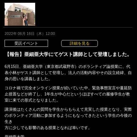
2022年 06月 16日（木）12:00
受託イベント
詳細を見る
【報告】亜細亜大学にてゲスト講師として登壇しました。
6月15日、亜細亜大学（東京都武蔵野市）のボランティア論授業に、代
表小林がゲスト講師として登壇し、法人の活動内容やその設立経緯、自
身の思いを講義しました。
コロナ禍で完全オンライン授業が続いていた中、緊急事態宣言や蔓延防
止措置などが終了し、1年生が中心だというほぼすべての履修学生が教
室に来ての形式となりました。
講演後はたくさんの質問を学生からもらえて充実した授業となり、実際
のボランティア活動に参加するようにもなってきたという学生の今後の
生き
方に少しでも影響のある授業となれば幸いです。
亜細亜大学