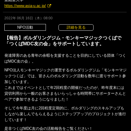
https://www.asia-u.ac.jp/
2022年 06月 16日（木）08:00
NPO活動
詳細を見る
【報告】ボルダリングジム・モンキーマジックつくばで
「つくばMDC友の会」をサポートしています。
発達障害のある青年の余暇を支援することを目的にしている団体「つく
ばMDC友の会」。
NPO法人モンキーマジックの運営するボルダリングジム「モンキーマジ
ックつくば」では、皆さんのボルダリング活動を数年に渡りサポート参
加しています。
これまではイベントとして年2回程度の開催だったのが、昨年度末には
貸切利用から一般のお客さまもいらっしゃる時間帯にサポーターさんと
ペアで参加できるようになりました！
そして今年度は月に2回程度定期的に、ボルダリングのスキルアップも
しながら楽しんでもらえるようにステップアップのプロジェクトが進行
しています！
是非つくばMDC友の会の活動報告をご覧ください！