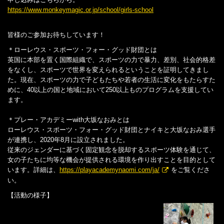
https://www.monkeymagic.or.jp/school/girls-school
皆様のご参加お待ちしています！
＊ローレウス・スポーツ・フォー・グッド財団とは
英国に本部を置く国際組織で、スポーツの力で暴力、差別、社会的格差
をなくし、スポーツで世界を変えられるということを証明してきまし
た。現在、スポーツの力で子どもたちや若者の生活に変化をもたらすた
めに、40以上の国と地域において250以上ものプログラムを支援してい
ます。
＊プレー・アカデミーwith大坂なおみとは
ローレウス・スポーツ・フォー・グッド財団とナイキと大坂なおみ選手
が連携し、2020年8月に設立されました。
従来のジェンダーに基づく固定観念を脱却するスポーツ体験を通じて、
女の子たちに均等な機会が提供される環境を作り出すことを目的として
います。詳細は、
https://playacademynaomi.com/ja/
をご覧くださ
い。
【活動の様子】