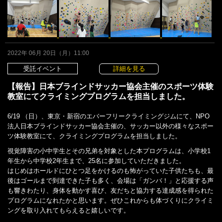
2022年 06月 20日（月）11:00
受託イベント
詳細を見る
【報告】日本ブラインドサッカー協会主催のスポーツ体験
教室にてクライミングプログラムを担当しました。
6/19 （日）、東京・新宿のエバーフリークライミングジムにて、NPO
法人日本ブラインドサッカー協会主催の、サッカー以外の様々なスポー
ツ体験教室にて、クライミングプログラムを担当しました。
視覚障害の小中学生とその兄弟を対象とした本プログラムは、小学校1
年生から中学校2年生まで、25名に参加していただきました。
はじめはホールドにひとつ足をかけるのも怖がっていた子供たちも、最
後はゴールまで到達できた子も多く、会場は「ガンバ！」と応援する声
も響きわたり、身体を動かす喜び、友だちと協力する達成感を得られた
プログラムになれたかと思います。ぜひこれからも体づくりにクライミ
ングを取り入れてもらえると嬉しいです。