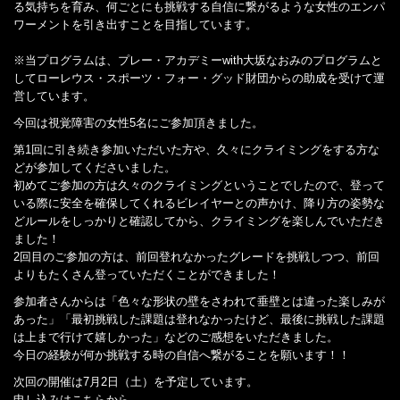
る気持ちを育み、何ごとにも挑戦する自信に繋がるような女性のエンパ
ワーメントを引き出すことを目指しています。
※当プログラムは、プレー・アカデミーwith大坂なおみのプログラムと
してローレウス・スポーツ・フォー・グッド財団からの助成を受けて運
営しています。
今回は視覚障害の女性5名にご参加頂きました。
第1回に引き続き参加いただいた方や、久々にクライミングをする方な
どが参加してくださいました。
初めてご参加の方は久々のクライミングということでしたので、登って
いる際に安全を確保してくれるビレイヤーとの声かけ、降り方の姿勢な
どルールをしっかりと確認してから、クライミングを楽しんでいただき
ました！
2回目のご参加の方は、前回登れなかったグレードを挑戦しつつ、前回
よりもたくさん登っていただくことができました！
参加者さんからは「色々な形状の壁をさわれて垂壁とは違った楽しみが
あった」「最初挑戦した課題は登れなかったけど、最後に挑戦した課題
は上まで行けて嬉しかった」などのご感想をいただきました。
今日の経験が何か挑戦する時の自信へ繋がることを願います！！
次回の開催は7月2日（土）を予定しています。
申し込みはこちらから。