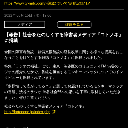
https://www.ty-mdc.com/活動について/活動記録/
2022年 06月 15日（水）19:00
メディア
詳細を見る
【報告】社会をたのしくする障害者メディア『コトノネ』
に掲載
全国の障害者施設、就労支援施設の経営改革に関する様々な提案をおこ
なうことを目的とする雑誌『コトノネ』に掲載されました。
特集「ラジオの福祉」にて、東京・渋谷区のコミュニティFM 渋谷のラ
ジオの紹介のなかで、番組を担当するモンキーマジックについてのイン
タビューも掲載されています。
「多様性って広がってる？」と題してお届けしているモンキーマジック
の番組、渋谷のラジオ 渋谷社会部への思いを丁寧に取材していただき
ました。ぜひご覧ください。
社会をたのしくする障害者メディア『コトノネ』
http://kotonone.jp/index.php