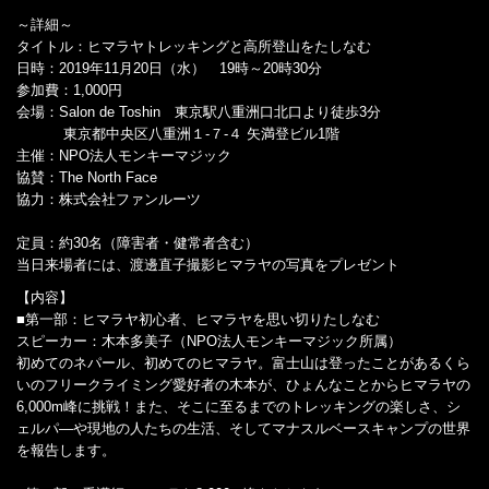
～詳細～
タイトル：ヒマラヤトレッキングと高所登山をたしなむ
日時：2019年11月20日（水） 19時～20時30分
参加費：1,000円
会場：Salon de Toshin 東京駅八重洲口北口より徒歩3分
東京都中央区八重洲１-７-４ 矢満登ビル1階
主催：NPO法人モンキーマジック
協賛：The North Face
協力：株式会社ファンルーツ
定員：約30名（障害者・健常者含む）
当日来場者には、渡邊直子撮影ヒマラヤの写真をプレゼント
【内容】
■第一部：ヒマラヤ初心者、ヒマラヤを思い切りたしなむ
スピーカー：木本多美子（NPO法人モンキーマジック所属）
初めてのネパール、初めてのヒマラヤ。富士山は登ったことがあるくら
いのフリークライミング愛好者の木本が、ひょんなことからヒマラヤの
6,000m峰に挑戦！また、そこに至るまでのトレッキングの楽しさ、シ
ェルパ―や現地の人たちの生活、そしてマナスルベースキャンプの世界
を報告します。