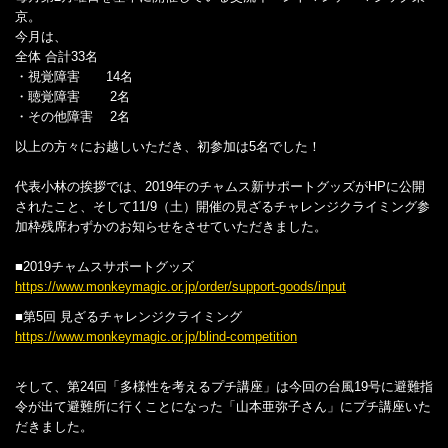
京。
今月は、
全体 合計33名
・視覚障害 14名
・聴覚障害 2名
・その他障害 2名
以上の方々にお越しいただき、初参加は5名でした！
代表小林の挨拶では、2019年のチャムス新サポートグッズがHPに公開
されたこと、そして11/9（土）開催の見ざるチャレンジクライミング参
加枠残席わずかのお知らせをさせていただきました。
■2019チャムスサポートグッズ
https://www.monkeymagic.or.jp/order/support-goods/input
■第5回 見ざるチャレンジクライミング
https://www.monkeymagic.or.jp/blind-competition
そして、第24回「多様性を考えるプチ講座」は今回の台風19号に避難指
令が出て避難所に行くことになった「山本亜弥子さん」にプチ講座いた
だきました。