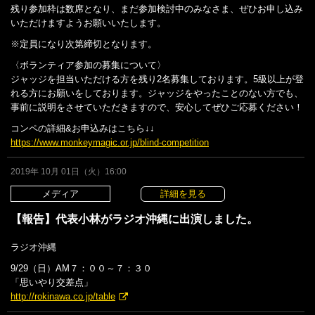
残り参加枠は数席となり、まだ参加検討中のみなさま、ぜひお申し込み
いただけますようお願いいたします。
※定員になり次第締切となります。
〈ボランティア参加の募集について〉
ジャッジを担当いただける方を残り2名募集しております。5級以上が登
れる方にお願いをしております。ジャッジをやったことのない方でも、
事前に説明をさせていただきますので、安心してぜひご応募ください！
コンペの詳細&お申込みはこちら↓↓
https://www.monkeymagic.or.jp/blind-competition
2019年 10月 01日（火）16:00
メディア
詳細を見る
【報告】代表小林がラジオ沖縄に出演しました。
ラジオ沖縄
9/29（日）AM７：００～７：３０
「思いやり交差点」
http://rokinawa.co.jp/table