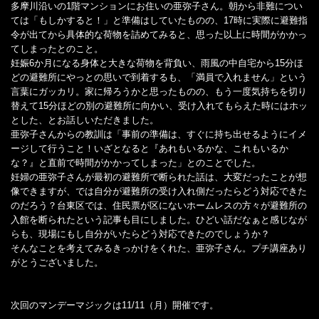
多摩川沿いの1階マンションにお住いの亜弥子さん。朝から非難につい
ては「もしかすると！」と準備はしていたものの、17時に実際に避難指
令が出てから具体的な荷物を詰めてみると、思った以上に時間がかかっ
てしまったとのこと。
妊娠6か月になる身体と大きな荷物を背負い、雨風の中自宅から15分ほ
どの避難所にやっとの思いで到着するも、「満員で入れません」という
言葉にガッカリ。家に帰ろうかと思ったものの、もう一度気持ちを切り
替えて15分ほどの別の避難所に向かい、受け入れてもらえた時にはホッ
とした、とお話しいただきました。
亜弥子さんからの教訓は「事前の準備は、すぐに持ち出せるようにイメ
ージして行うこと！いざとなると『あれもいるかな、これもいるか
な？』と直前で時間がかかってしまった」とのことでした。
妊婦の亜弥子さんが最初の避難所で断られた話は、大変だったことが想
像できますが、では自分が避難所の受け入れ側だったらどう対応できた
のだろう？台東区では、住民票が区にないホームレスの方々が避難所の
入館を断られたという記事も目にしました。ひどい話だなぁと感じなが
らも、現場にもし自分がいたらどう対応できたのでしょうか？
そんなことを考えてみるきっかけをくれた、亜弥子さん。プチ講座あり
がとうございました。
次回のマンデーマジックは11/11（月）開催です。