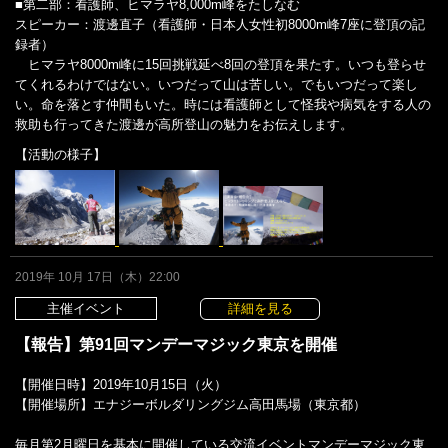
■第二部：看護師、ヒマラヤ8,000m峰をたしなむ
スピーカー：渡邊直子（看護師・日本人女性初8000m峰7座に登頂の記
録者）
ヒマラヤ8000m峰に15回挑戦延べ8回の登頂を果たす。いつも登らせ
てくれるわけではない。いつだって山は苦しい。でもいつだって楽し
い。命を落とす仲間もいた。時には看護師として怪我や病気をする人の
救助も行ってきた渡邊が高所登山の魅力をお伝えします。
【活動の様子】
2019年 10月 17日（木）22:00
主催イベント
詳細を見る
【報告】第91回マンデーマジック東京を開催
【開催日時】2019年10月15日（火）
【開催場所】エナジーボルダリングジム高田馬場（東京都）
毎月第2月曜日を基本に開催している交流イベントマンデーマジック東