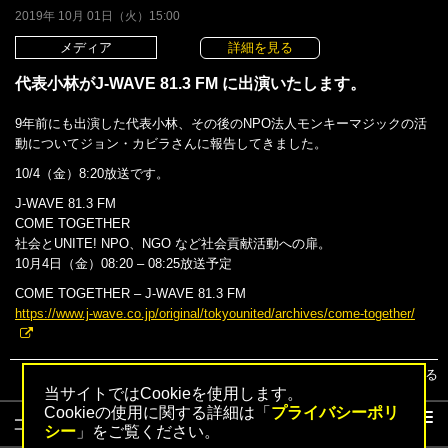
2019年 10月 01日（火）15:00
メディア
詳細を見る
代表小林がJ-WAVE 81.3 FM に出演いたします。
9年前にも出演した代表小林、その後のNPO法人モンキーマジックの活
動についてジョン・カビラさんに報告してきました。
10/4（金）8:20放送です。
J-WAVE 81.3 FM
COME TOGETHER
社会とUNITE! NPO、NGO など社会貢献活動への扉。
10月4日（金）08:20 – 08:25放送予定
COME TOGETHER – J-WAVE 81.3 FM
https://www.j-wave.co.jp/original/tokyounited/archives/come-together/
▲トップへ戻る
当サイトではCookieを使用します。
Cookieの使用に関する詳細は「
プライバシーポリ
コンテンツ
シー
」をご覧ください。