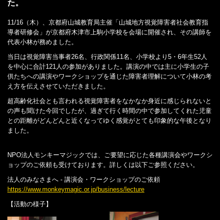
た。
11/16（木）、京都府山城教育局主催「山城地方視覚障害者社会教育指
導者研修会」が京都府木津市上駒小学校を会場に開催され、その講師を
代表小林が務めました。
当日は視覚障害当事者26名、行政関係11名、小学校より5・6年生52人
を中心に合計121人の参加がありました。講演の中では主に小学生の子
供たちへの講演やワークショップを通じた障害者理解について小林の考
え方を伝えさせていただきました。
超高齢化社会とも言われる視覚障害者をなかなか身近に感じられないと
の声も聞けた今回でしたが、過ぎて行く時間の中で参加してくれた児童
との距離がどんどんと近くなってゆく感覚がとても印象的な午後となり
ました。
NPO法人モンキーマジックでは、ご要望に応じた各種講演会やワークシ
ョップのご依頼も受けております。詳しくは以下ご参照ください。
法人のみなさまへ - 講演会・ワークショップのご依頼
https://www.monkeymagic.or.jp/business/lecture
【活動の様子】