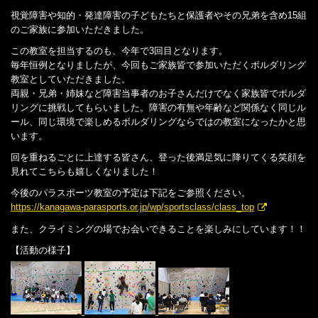
視覚障害や知的・発達障害の子どもたちと保護者やその兄弟を含め15組
のご家族に参加いただきました。
この教室を担当するのも、今年で3回目となります。
毎年恒例となりましたが、今回もご家族皆で参加いただくボルダリング
教室としていただきました。
両親・兄弟・姉妹など障害当事者のお子さんだけでなく家族皆でボルダ
リングに挑戦してもらいました。障害の有無や年齢など関係なく同じル
ール、同じ環境で楽しめるボルダリングならではの教室になったかと思
います。
回を重ねるごとに上達する皆さん、登った後満足気に降りてくる笑顔を
見れてこちらも嬉しくなりました！
今後のパラスポーツ教室の予定は下記をご参照ください。
https://kanagawa-parasports.or.jp/wp/sportsclass/class_top
また、クライミングの場でお会いできることを楽しみにしています！！
【活動の様子】