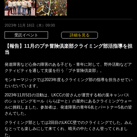
2023年 11月 16日（木）09:00
受託イベント
詳細を見る
【報告】11月のプチ冒険倶楽部クライミング部活指導を担
当
発達障害など心身の障害のある子ども・青年に対して、野外活動などア
クティビティを通して支援を行う「プチ冒険倶楽部」。
モンキーマジックでは2023年度もクライミング部の指導を担当させてい
たいだいています。
2023年11月5日の活動は、LKCCの皆さんが運営する柏の葉キャンパス
のショッピングモール（ららぽーと）の屋外にあるクライミングウォー
ルに挑戦しました。参加者は、発達障害の青年6名とパートナー5名の皆
さんでした。
クライミング部としては2回目のLKCC壁でのクライミングでした。みん
なとっても楽しみにして来てくれ、晴天の中たくさん登ってくれまし
た。