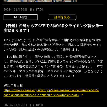
2023年 11月 26日（日）17:00
NPO活動
詳細を見る
【告知】台湾からアジアでの障害者クライミング普及第一
歩始まります！
11/30から12/3まで、台湾国立体育大学にて開催される冒険教育の国際
学会AAEEに代表小林と鈴木直也が招待され、日本での障害者クライミ
ングの取り組みの経緯やその実践について発表します。
これを機に滞在中に、同学と連携して実際に台湾の障害者団体ととも
に、市中のボルダリングジムにて障害者クライミング体験会なども予定
します。今後の交流型クライミング開催の下打ち合わせも行い、日本で
のモンキーマジックの経験を、アジアの国々に届ける第一歩となるよう
にいたします。帰国後の報告をどうぞお楽しみに！
2023年會日程
https://www.asiaaee.org/index.php/aaee/aaee-anual-conference/2022-
aaee-annualmeeting/2022-schedule?view=topic&id=83
2023年 11月 26日（日）10:30