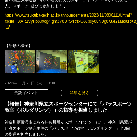
人、スポーツ･遊びに参加しよう‐｣
https://www.tsukuba-tech.ac.jp/announcements/2023/11/08001110.html?
fbclid=IwAR1VyFb809cg4Igm3V8U7SrRrfxQ8Jbsy80NUg8Kue21aao8RX
【活動の様子】
2023年 11月 21日（火）09:00
受託イベント
詳細を見る
【報告】神奈川県立スポーツセンターにて「パラスポーツ
教室（ボルダリング）」の指導を担当しました。
神奈川県藤沢市にある神奈川県立スポーツセンターにて、神奈川県障が
い者スポーツ協会主催の「パラスポーツ教室（ボルダリング）」全3回
の指導を担当しました。