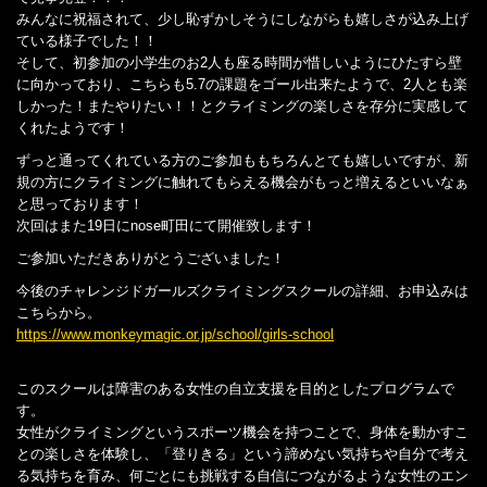
みんなに祝福されて、少し恥ずかしそうにしながらも嬉しさが込み上げ
ている様子でした！！
そして、初参加の小学生のお2人も座る時間が惜しいようにひたすら壁
に向かっており、こちらも5.7の課題をゴール出来たようで、2人とも楽
しかった！またやりたい！！とクライミングの楽しさを存分に実感して
くれたようです！
ずっと通ってくれている方のご参加ももちろんとても嬉しいですが、新
規の方にクライミングに触れてもらえる機会がもっと増えるといいなぁ
と思っております！
次回はまた19日にnose町田にて開催致します！
ご参加いただきありがとうございました！
今後のチャレンジドガールズクライミングスクールの詳細、お申込みは
こちらから。
https://www.monkeymagic.or.jp/school/girls-school
このスクールは障害のある女性の自立支援を目的としたプログラムで
す。
女性がクライミングというスポーツ機会を持つことで、身体を動かすこ
との楽しさを体験し、「登りきる」という諦めない気持ちや自分で考え
る気持ちを育み、何ごとにも挑戦する自信につながるような女性のエン