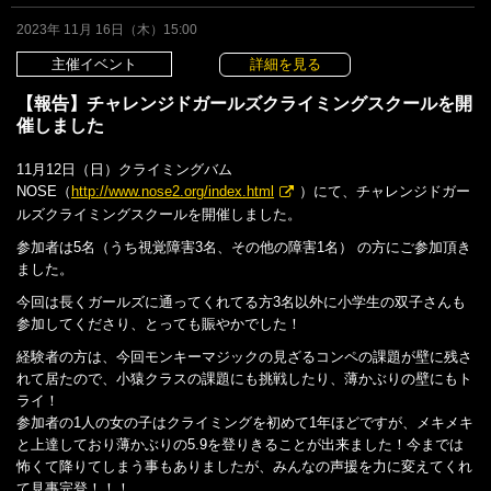
2023年 11月 16日（木）15:00
主催イベント
詳細を見る
【報告】チャレンジドガールズクライミングスクールを開
催しました
11月12日（日）クライミングバム
NOSE（
http://www.nose2.org/index.html
）にて、チャレンジドガー
ルズクライミングスクールを開催しました。
参加者は5名（うち視覚障害3名、その他の障害1名） の方にご参加頂き
ました。
今回は長くガールズに通ってくれてる方3名以外に小学生の双子さんも
参加してくださり、とっても賑やかでした！
経験者の方は、今回モンキーマジックの見ざるコンペの課題が壁に残さ
れて居たので、小猿クラスの課題にも挑戦したり、薄かぶりの壁にもト
ライ！
参加者の1人の女の子はクライミングを初めて1年ほどですが、メキメキ
と上達しており薄かぶりの5.9を登りきることが出来ました！今までは
怖くて降りてしまう事もありましたが、みんなの声援を力に変えてくれ
て見事完登！！！