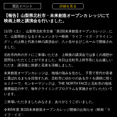
受託イベント
詳細を見る
【報告】山梨県北杜市・未来創造オープンカ レッジにて
映画上映と講演会を行いました。
11/25（土）、山梨県北杜市主催「第2回未来創造オープンカレッジ」に
て、山梨県初となるドキュメンタリー映画「ライフ・イズ・クライミン
グ！」の上映と代表小林の講演会が、八ヶ岳やまびこホールで開催され
ました。
北杜市内外の方々にご来場いただき、上映後の講演会では多くの感想や
質問をいただくことができました。当日は北杜市上村市長にもお越しい
ただき、講演後に挨拶と花束を頂戴しました。
未来創造オープンカレッジは、地域の強みを生かし、子育て世代や若者
に選ばれるまちを目指すため、北杜市にゆかりのある方々を講師に招く
セミナーで、モンキーマジックは、THE NORTH FACEと北杜市の地域
連携協定の中で、毎年クライミングプログラムを実施させていただいて
います。
ご来場いただきましたみなさま、ありがとうございました。
令和5年度 第2回未来創造オープンカレッジ開催のお知らせ（映画「ラ
イフ・イズ・