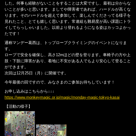
した。何事も経験がないことをすることは大変ですし、最初は分からな
いことが多いと思います。ましてや障害者であれば、ハードルが高くな
ります。そのハードルを超えて参加して、楽しんでくださってる様子を
見れたこと、とても嬉しく思います。常連組も難易度が高い課題にトラ
イしてらっしゃいました。以前より登れるようになる姿はカッコよかっ
たです！
通称マンデー葛西は、トップロープクライミングのイベントになりま
す。
ロープで安全を確保し、高さ12mほどの壁を登ります。車椅子の方や上
肢・下肢に障害があり、着地に不安がある人でもより安心して登ること
ができます。
次回は12月25日（月）に開催です。
今年最後の回ですので、みなさまのご参加お待ちしています！
お申し込みはこちらから↓↓↓
https://www.monkeymagic.or.jp/magic/monday-magic-tokyo-kasai
【活動の様子】