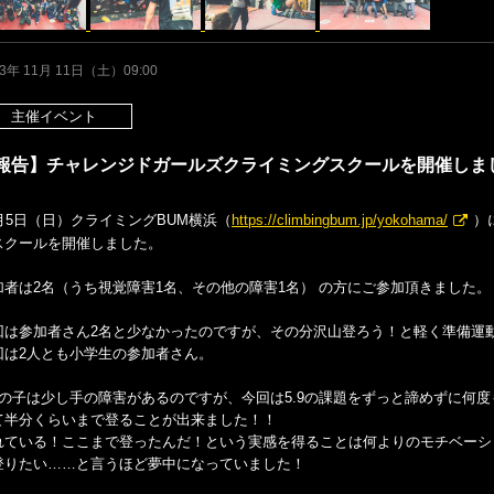
23年 11月 11日（土）09:00
主催イベント
報告】チャレンジドガールズクライミングスクールを開催しま
1月5日（日）クライミングBUM横浜（
https://climbingbum.jp/yokohama/
）
スクールを開催しました。
加者は2名（うち視覚障害1名、その他の障害1名） の方にご参加頂きました。
回は参加者さん2名と少なかったのですが、その分沢山登ろう！と軽く準備運
回は2人とも小学生の参加者さん。
人の子は少し手の障害があるのですが、今回は5.9の課題をずっと諦めずに何
て半分くらいまで登ることが出来ました！！
れている！ここまで登ったんだ！という実感を得ることは何よりのモチベーシ
登りたい……と言うほど夢中になっていました！