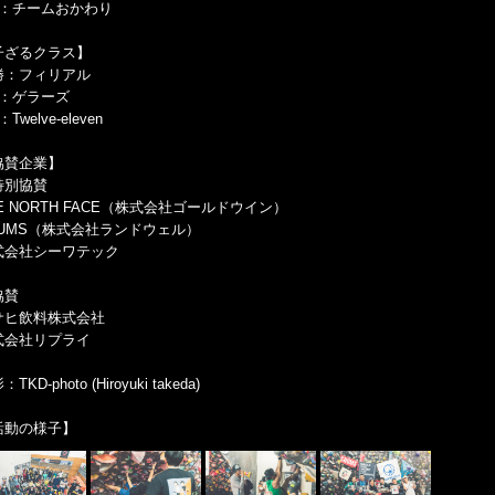
位：チームおかわり
子ざるクラス】
勝：フィリアル
位：ゲラーズ
Twelve-eleven
協賛企業】
特別協賛
E NORTH FACE（株式会社ゴールドウイン）
HUMS（株式会社ランドウェル）
式会社シーワテック
協賛
サヒ飲料株式会社
式会社リプライ
TKD-photo (Hiroyuki takeda)
活動の様子】