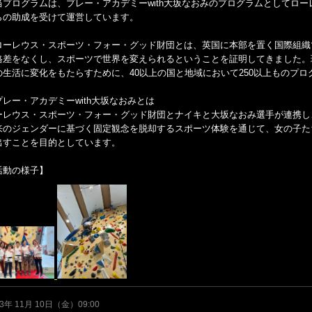
当プログラムは、プレー・アカデミーwith大坂なおみのプログラムとしてロ
らの助成を受けて運営しています。
ローレウス・スポーツ・フォー・グッド財団とは、英国に本部を置く国際組織
格差をなくし、スポーツで世界を変えられるということを証明してきました。
の生活に変化をもたらすために、40以上の国と地域において250以上ものプ
プレー・アカデミーwith大坂なおみとは
ーレウス・スポーツ・フォー・グッド財団とナイキと大坂なおみ選手が連携し、
来のジェンダーに基づく固定観念を脱却するスポーツ体験を通じて、女の子た
出すことを目的としています。
活動の様子】
23年 11月 10日（金）09:00