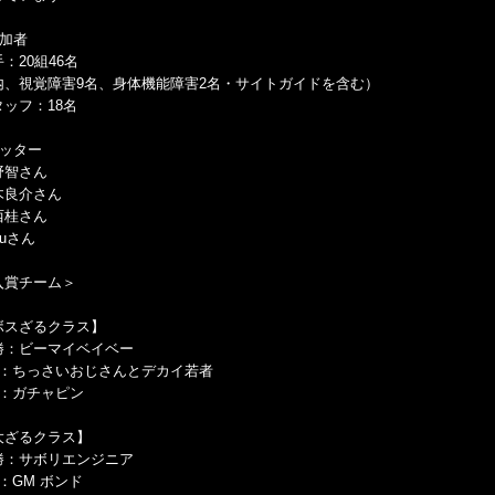
参加者
：20組46名
内、視覚障害9名、身体機能障害2名・サイトガイドを含む）
タッフ：18名
セッター
野智さん
木良介さん
西桂さん
kuさん
入賞チーム＞
ボスざるクラス】
勝：ビーマイベイベー
位：ちっさいおじさんとデカイ若者
位：ガチャピン
大ざるクラス】
勝：サボリエンジニア
：GM ボンド