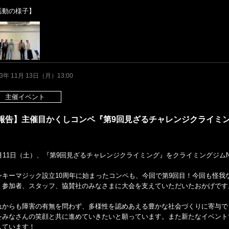
活動の様子】
23年 11月 13日（月）13:00
主催イベント
報告】主催目かくしコンペ『第9回見ざるチャレンジクライミ
1月11日（土）、『第9回見ざるチャレンジクライミング』をクライミングジム
ンキーマジック設立10周年に始まったコンペも、今回で第9回目！今回も怪我
、参加者、スタッフ、協賛社のみなさまに大会を支えていただいたおかげです
れからも障害の有無を問わず、多様性を認めあえる豊かな社会づくりに寄与で
をみなさんの笑顔と共に進めていきたいと願っています。また新たなイベント
しています！