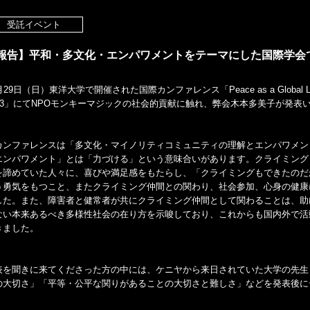
受託イベント
報告】平和・多文化・エンパワメントをテーマにした国際学会
月29日（日）東洋大学で開催された国際カンファレンス「Peace as a Global Language 
023」にてNPOモンキーマジックの社会的貢献に触れ、弊会木本多美子が発表
カンファレンスは「多文化・マイノリティコミュニティの理解とエンパワメン
エンパワメント」とは「力づける」という意味合いがあります。クライミング
を諦めていた人々に、喜びや満足感をもたらし、「クライミングもできたのだ
う勇気をもつこと、またクライミング仲間との関わり、社会参加、心身の健康
した。また、障害者と健常者が共にクライミング仲間として関わることは、助
ない本来あるべき多様性社会の在り方を示唆しており、これからも国内外で活
きました。
表を聞きに来てくださった方の中には、ケニヤから来日されていた大学の先生
の大切さ」「平等・公平な関りがあることの大切さと難しさ」などを発表後に
。