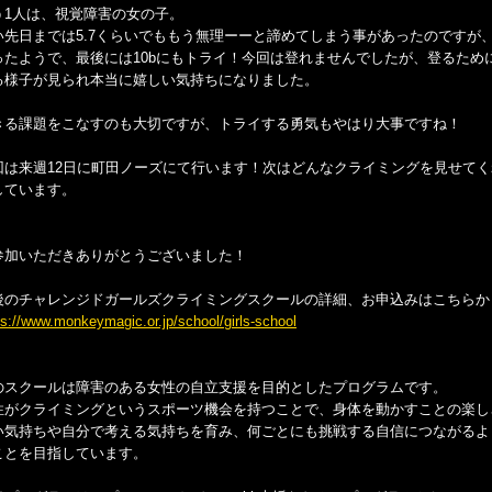
う1人は、視覚障害の女の子。
い先日までは5.7くらいでももう無理ーーと諦めてしまう事があったのですが、
ったようで、最後には10bにもトライ！今回は登れませんでしたが、登るため
る様子が見られ本当に嬉しい気持ちになりました。
きる課題をこなすのも大切ですが、トライする勇気もやはり大事ですね！
回は来週12日に町田ノーズにて行います！次はどんなクライミングを見せて
しています。
参加いただきありがとうございました！
後のチャレンジドガールズクライミングスクールの詳細、お申込みはこちらか
ps://www.monkeymagic.or.jp/school/girls-school
のスクールは障害のある女性の自立支援を目的としたプログラムです。
性がクライミングというスポーツ機会を持つことで、身体を動かすことの楽し
い気持ちや自分で考える気持ちを育み、何ごとにも挑戦する自信につながるよ
ことを目指しています。