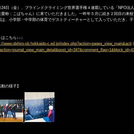
月24日（金）、ブラインドクライミング世界選手権４連覇している「NPO法
（愛称：こばちゃん）に来ていただきました。一昨年５月に続き２回目の来校
回は、小学部・中学部の体育でゲストティーチャーとして入っていただき、子
。
はこちら↓↓↓
p://www.obihiro-sb.hokkaido-c.ed.jp/index.php?action=pages_view_main&acti
action=journal_view_main_detail&post_id=347&comment_flag=1&block_id=4
活動の様子】