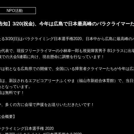
NPO活動
告知】3/20(祝金)、今年は広島で日本最高峰のパラクライマ
たる3/20(日)はパラクライミング日本選手権2020、日本中から広島に最高
会代表で、現役フリークライマーの小林幸一郎も視覚障害男子 B1クラスに出
2歳での大会5連覇に向け、現在懸命に調整を行なっています！
年は初となる広島県での開催で、全国にいる障害者クライマーたちが今年は広
場は、新設されるエフピコアリーナふくやま（福山市新総合体育館）で、当日
会となっています。
場は無料です！
ひ、多くの方に会場で声援をお送りいただきたいです！
大会概要】
ラクライミング日本選手権 2020