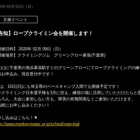
20年 02月 02日（日）
主催イベント
告知】ロープクライミン会を開催します！
催日時】 2020年 02月 09日（日）
開催場所】クライミングジム グリーンアロー幕張(千葉県)
/8(土)に千葉県の海浜幕張駅すぐのグリーンアローにてロープクライミングの
加お申込み、現在受付中です！
月は、15日(日)にも埼玉県のベースキャンプ入間でも開催予定です！
ラクライミング日本選手権を3月に控え、練習の場に活用していただけたらと
ちろん、大会に参加しない方も、障害の有無関係なくご参加いただけます。
気軽にお申し込みください！
申し込みはこちら！▼
ps://www.monkeymagic.or.jp/school/rope-trial