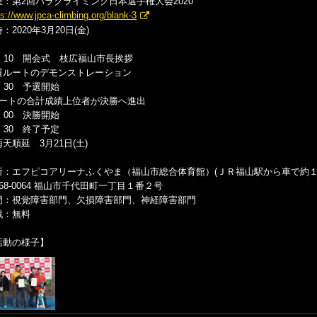
催：
第2回パラクライミング日本選手権大会2020
ps://www.jpca-climbing.org/blank-3
：2020年3月20日(金)
2：10 開会式 枝広福山市長挨拶
選ルートのデモンストレーション
：30 予選開始
ルートの合計成績上位者が決勝へ進出
：00 決勝開始
：30 終了予定
天順延 3月21日(土)
所：エフピコアリーナふくやま（福山市総合体育館）(
ＪＲ福山駅から車で約
68-0064
福山市千代田町一丁目１番２号
門：視覚障害部門、欠損障害部門、神経障害部門
戦：無料
活動の様子】