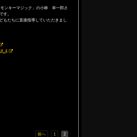
人モンキーマジック」の小林 幸一郎さ
です。
どもたちに直接指導していただきまし
1#_4
前へ
1
2