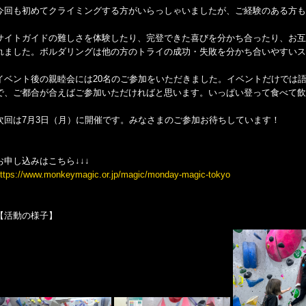
今回も初めてクライミングする方がいらっしゃいましたが、ご経験のある方も
サイトガイドの難しさを体験したり、完登できた喜びを分かち合ったり、お互
れました。ボルダリングは他の方のトライの成功・失敗を分かち合いやすいス
イベント後の親睦会には20名のご参加をいただきました。イベントだけでは
で、ご都合が合えばご参加いただければと思います。いっぱい登って食べて飲
次回は7月3日（月）に開催です。みなさまのご参加お待ちしています！
お申し込みはこちら↓↓↓
ttps://www.monkeymagic.or.jp/magic/monday-magic-tokyo
【活動の様子】