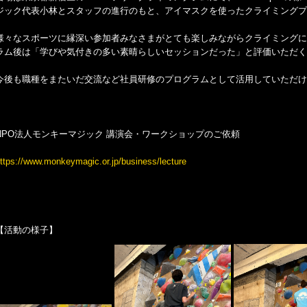
ジック代表小林とスタッフの進行のもと、アイマスクを使ったクライミングプ
様々なスポーツに縁深い参加者みなさまがとても楽しみながらクライミングに
ラム後は「学びや気付きの多い素晴らしいセッションだった」と評価いただく
今後も職種をまたいだ交流など社員研修のプログラムとして活用していただけ
NPO法人モンキーマジック 講演会・ワークショップのご依頼
ttps://www.monkeymagic.or.jp/business/lecture
【活動の様子】