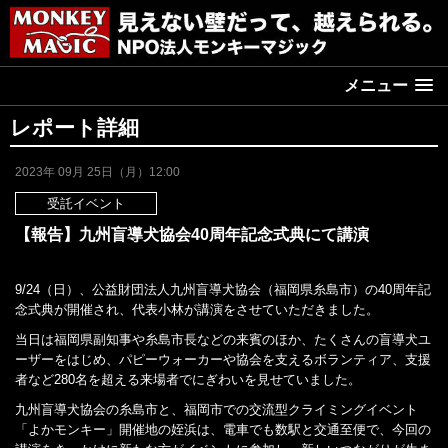
メニュー
レポート詳細
2023年 09月 25日（月）12:00
受託イベント
【報告】九州盲導犬協会40周年記念式典にて講演
9/24（日）、公益財団法人九州盲導犬協会（福岡県糸島市）の40周年記
念式典が開催され、代表小林が講演をさせていただきました。
当日は福岡県副知事や糸島市長などの来賓のほか、たくさんの盲導犬ユ
ーザーをはじめ、パピーウォーカーや協会を支えるボランティア、支援
者など280名を超える来場者でにぎわいを見せていました。
九州盲導犬協会の糸島市と、福岡市での交流型クライミングイベント
「よかモンキー」開催地の姪浜は、電車でも数駅と交通至便で、今回の