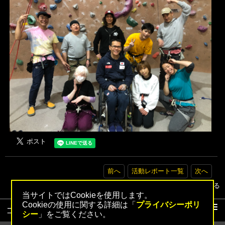
前へ
活動レポート一覧
次へ
▲トップへ戻る
当サイトではCookieを使用します。
Cookieの使用に関する詳細は「
プライバシーポリ
コンテンツ
シー
」をご覧ください。