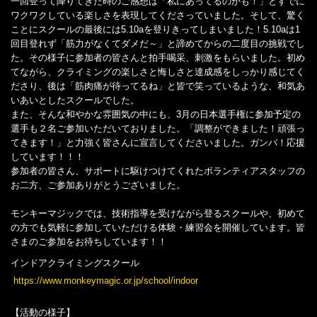
一回登って降りてきた時のご感想は「私にあってるのかも！」とすでに
ワクワクしている楽しさを表現してくださっていました。そして、驚く
ことにスクールの最後には5.10aを登りきってしまいました！5.10aは1
回目登れず「筋力がなくてダメだ～」と諦めてからの二度目の挑戦でし
た。その様子に参加者の皆さんと拍手喝采、刺激をもらいました。初め
てながら、クライミングの楽しさと悔しさと達成感をしっかり感じてく
ださり、後は「筋肉痛が待ってるね」と皆で笑っているような、和気あ
いあいとしたスクールでした。
また、そんな和やかな雰囲気の中にも、3月の日本選手権に参加予定の
選手も２名ご参加いただいておりました。「調整ができました！頑張っ
てきます！」と力強く皆さんに宣言してくださいました。ガンバ！応援
しています！！！
参加者の皆さん、サポートに駆けつけてくれたボランティアスタッフの
お二方、ご参加ありがとうございました。
モンキーマジックでは、技術指導を受けながら登るスクールや、初めて
の方でも気軽に参加していただける体験・練習会を開催しています。皆
さまのご参加をお待ちしています！！
インドアクライミングスクール
https://www.monkeymagic.or.jp/school/indoor
【活動の様子】