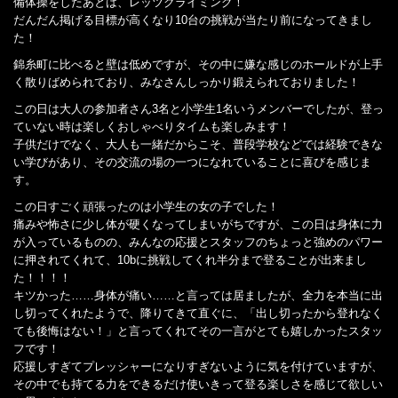
備体操をしたあとは、レッツクライミング！
だんだん掲げる目標が高くなり10台の挑戦が当たり前になってきまし
た！
錦糸町に比べると壁は低めですが、その中に嫌な感じのホールドが上手
く散りばめられており、みなさんしっかり鍛えられておりました！
この日は大人の参加者さん3名と小学生1名いうメンバーでしたが、登っ
ていない時は楽しくおしゃべりタイムも楽しみます！
子供だけでなく、大人も一緒だからこそ、普段学校などでは経験できな
い学びがあり、その交流の場の一つになれていることに喜びを感じま
す。
この日すごく頑張ったのは小学生の女の子でした！
痛みや怖さに少し体が硬くなってしまいがちですが、この日は身体に力
が入っているものの、みんなの応援とスタッフのちょっと強めのパワー
に押されてくれて、10bに挑戦してくれ半分まで登ることが出来まし
た！！！！
キツかった……身体が痛い……と言っては居ましたが、全力を本当に出
し切ってくれたようで、降りてきて直ぐに、「出し切ったから登れなく
ても後悔はない！」と言ってくれてその一言がとても嬉しかったスタッ
フです！
応援しすぎてプレッシャーになりすぎないように気を付けていますが、
その中でも持てる力をできるだけ使いきって登る楽しさを感じて欲しい