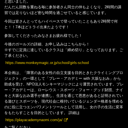
と思いました。
だんだん回数を重ねる毎に参加者さん同士の仲もよくなり、2時間の講
習では足りないほど密な時間を過ごせていると感じています。
今回は皆さんとってもハイペースで登っていたこともあり2時間で何
と！！7本ほどトライ出来たようです！
参加してくださったみなさまお疲れ様でした！
今後のガールズの詳細、お申し込みはこちらから！
※すでに定員に達しているクラスは「締め切り」となっております。ご
了承ください。
https://www.monkeymagic.or.jp/school/girls-school
本企画は、「障害のある女性の自立支援を目的ときたクライミングプロ
ジェクト」の一環として「プレー・アカデミー with 大坂なおみ」から
助成を受け、NPO法人モンキーマジックにより運営されています。プレ
ー・アカデミーは、ローレウス・スポーツ・フォー・グッド財団、ナイ
キと大坂なおみ選手が連携し、生涯を通じて恩恵があると証明されてい
る遊びとスポーツを、現代社会に根付いているジェンダー格差を埋める
のに役に立つエンパワメントツールとして活用し、女の子の生活に変革
をもたらすことを目的としています。 詳細は
https://playacademynaomi.com/ja/
をご覧ください。