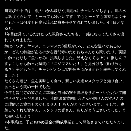
川遊びの中では、魚のつかみ取りや川流れにチャレンジします。川の水
は16度くらいで、とーっても冷たいです！でもとーっても気持ちよく子
どもたちは何度も何度も流れに身を任せて流れていました。4年目とな
ると、
1年目は見ているだけだった親御さんたちも、一緒になってたくさん流
れてくれました。
魚はイワナ、ヤマメ、ニジマスの3種類がいて、どんな違いがあるの
か、どんな特徴があるのかを普門寺のたかおちゃんから聞いたり、実際
に触ったりして魚つかみに挑戦しました。見えなくても上手に掴むんで
すよ！しかも触った瞬間に「ニジマスいた！」と見分ける（触り分け
る？）子どもたち。チャンピオンは17匹魚をつかまえたと報告してくれ
ました！
たくさん遊び、魚を美味しく食べ、
新しい友達やスタッフと知り合い、
あっという間の一日でした。
今年も普門寺の皆さんに準備と当日の安全管理をサポートいただい
て開
催させていただきました。 都留漁業協同組合さんや釣り人の皆さんの
ご理解とご協力も欠かせ
ません！ ありがとうございます。 そして、参
加してくれた皆さん、スタッフの皆さん、
ありがとうございました。ま
た会いましょう！
※本事業は、子どもゆめ基金の助成事業として開催させていただきまし
た。