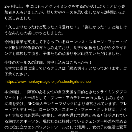
2ヶ月以上、中にはもっとクライミングをするのが久しぶり！という参
加者さんもいましたが、登り方やペースを思い出しながら2時間たっぷ
り楽しみました！
「久しぶりだったけど思ったより登れた！」「楽しかった！」と嬉しそ
うなみんなの姿にホッとしました。
今回は事業を支援して下さっているローレウス・スポーツ・フォー・グ
ッド財団の関係者の方々もみえており、見学や応援をしながらクライミ
ングも体験して頂き、子供たちの頑張りを沢山見ていただけました。
今後のガールズの詳細、お申し込みはこちらから！
※すでに定員に達しているクラスは「締め切り」となっております。ご
了承ください。
https://www.monkeymagic.or.jp/school/girls-school
本企画は、「障害のある女性の自立支援を目的ときたクライミングプロ
ジェクト」の一環として「プレー・アカデミー with 大坂なおみ」から
助成を受け、NPO法人モンキーマジックにより運営されています。プレ
ー・アカデミーは、ローレウス・スポーツ・フォー・グッド財団、ナイ
キと大坂なおみ選手が連携し、生涯を通じて恩恵があると証明されてい
る遊びとスポーツを、現代社会に根付いているジェンダー格差を埋める
のに役に立つエンパワメントツールとして活用し、女の子の生活に変革