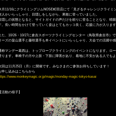
来月11/16にクライミングジムNOSE町田店にて「見ざるチャレンジクライ
何人かいらっしゃり、目隠しをしながら、果敢に登っていました。
目隠しの状態となると、サイトガイドの声だけを頼りに登ることとなり、晴眼
す。長い時間をかけて登っていく姿はとてもカッコ良く、応援に力が入ります
また、10/26・10/27に倉吉スポーツクライミングセンター（鳥取県倉吉市
リーズの畠山選手と藤咲選手も本イベントにいらっしゃり、大会での活躍や感
通称マンデー葛西は、トップロープクライミングのイベントになります。ロー
登ります。車椅子の方や上肢・下肢に障害があり、着地に不安がある人でもよ
次回は11月25日（月）に開催です。みなさまのご参加お待ちしています！
お申し込みはこちらから
ttps://www.monkeymagic.or.jp/magic/monday-magic-tokyo-kasai
【活動の様子】