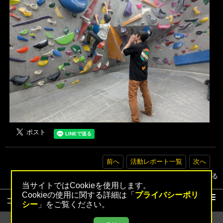
前へ
活動レポート一覧
次へ
▲トップへ戻る
当サイトではCookieを使用します。
Cookieの使用に関する詳細は「
プライバシーポリ
コンテンツ
シー
」をご覧ください。
活動レポート