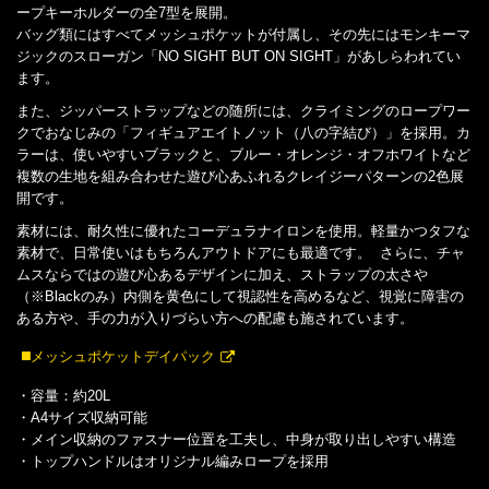
ープキーホルダーの全7型を展開。
バッグ類にはすべてメッシュポケットが付属し、その先にはモンキーマ
ジックのスローガン「NO SIGHT BUT ON SIGHT」があしらわれてい
ます。
また、ジッパーストラップなどの随所には、クライミングのロープワー
クでおなじみの「フィギュアエイトノット（八の字結び）」を採用。カ
ラーは、使いやすいブラックと、ブルー・オレンジ・オフホワイトなど
複数の生地を組み合わせた遊び心あふれるクレイジーパターンの2色展
開です。
素材には、耐久性に優れたコーデュラナイロンを使用。軽量かつタフな
素材で、日常使いはもちろんアウトドアにも最適です。 さらに、チャ
ムスならではの遊び心あるデザインに加え、ストラップの太さや
（※Blackのみ）内側を黄色にして視認性を高めるなど、視覚に障害の
ある方や、手の力が入りづらい方への配慮も施されています。
◼️メッシュポケットデイパック
・容量：約20L
・A4サイズ収納可能
・メイン収納のファスナー位置を工夫し、中身が取り出しやすい構造
・トップハンドルはオリジナル編みロープを採用