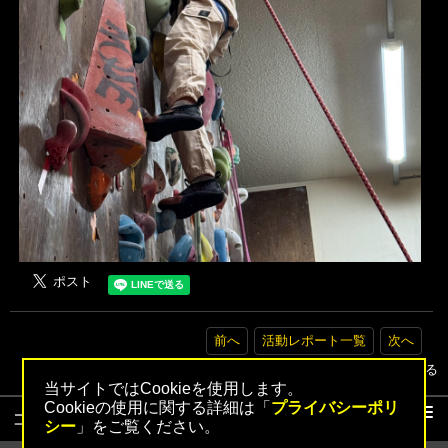
前へ
活動レポート一覧
次へ
▲トップへ戻る
当サイトではCookieを使用します。
Cookieの使用に関する詳細は「
プライバシーポリ
コンテンツ
シー
」をご覧ください。