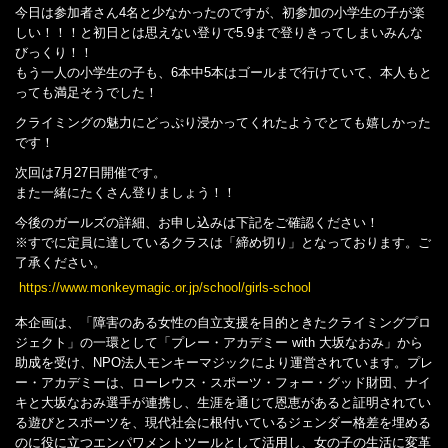
今日は参加者さん4名と少なかったのですが、初参加の小学生の子が楽
しい！！！と初日とは思えない登りで5.9まで登りきってしまいみんな
びっくり！！
もう一人の小学生の子も、6本中5本はゴールまで行けていて、本人もと
っても満足そうでした！
クライミングの魅力にどっぷり浸かってくれたようでとても嬉しかった
です！
次回は7月27日開催です。
また一緒にたくさん登りましょう！！
今後のガールズの詳細、お申し込みは下記をご確認ください！
※すでに定員に達しているクラスは「締め切り」となっております。ご
了承ください。
https://www.monkeymagic.or.jp/school/girls-school
本企画は、「障害のある女性の自立支援を目的ときたクライミングプロ
ジェクト」の一環として「プレー・アカデミー with 大坂なおみ」から
助成を受け、NPO法人モンキーマジックにより運営されています。プレ
ー・アカデミーは、ローレウス・スポーツ・フォー・グッド財団、ナイ
キと大坂なおみ選手が連携し、生涯を通じて恩恵があると証明されてい
る遊びとスポーツを、現代社会に根付いているジェンダー格差を埋める
のに役に立つエンパワメントツールとして活用し、女の子の生活に変革