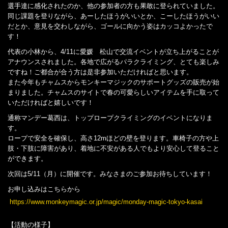
選手達に感化されたのか、他の参加者の方も果敢に登られていました。
同じ課題を登りながら、あーしたほうがいいとか、こーしたほうがいい
だとか、意見を交わしながら、ゴールに向かう姿はカッコよかったで
す！
代表の小林から、4/11に愛媛 松山で交流イベントが立ち上がることが
アナウンスされました。各地で広がるパラクライミング、とても楽しみ
ですね！ご都合が合う方は是非参加いただければと思います。
また今年もチャムスからモンキーマジックのサポートグッズの販売が始
まりました。チャムスのサイトで春の可愛らしいアイテムを手に取って
いただければと嬉しいです！
通称マンデー葛西は、トップロープクライミングのイベントになりま
す。
ロープで安全を確保し、高さ12mほどの壁を登ります。車椅子の方や上
肢・下肢に障害があり、着地に不安がある人でもより安心して登ること
ができます。
次回は5/11（月）に開催です。みなさまのご参加お待ちしています！
お申し込みはこちらから
https://www.monkeymagic.or.jp/magic/monday-magic-tokyo-kasai
【活動の様子】