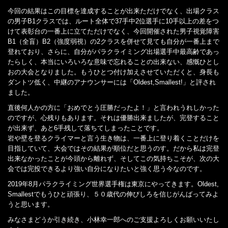
今回の結果はこの目標を達成することが出来ただけでなく、出場クラス
の男子B1クラスでは、ルート全体で37手中2位選手に10手以上の差をつ
けて表彰台の一番上に立てただけでなく、今回開催された男子視覚障害
B1（全盲）B2（強度弱視）の2クラスを併せて見ても自分が一番上まで
登れており、さらに、自分がパラクライミング出場選手中最高齢であっ
たらしく、本当にいろいろな意味で忘れることの出来ない、感慨ひとし
おの大会となりました。もうひとつ付け加えさせていただくと、身長も
ダントツ低く、中継のアナウンサーには「Oldest,Smallest!」と評され
ました。
直後何人かの方に「おめでとう圧勝だったよ！」と言われうれしかった
のですが、心残りもあります。それは優勝出来ましたが、完登すること
が出来ず、あと6手残して落ちてしまったことです。
岩や壁を登るクライマーと言う生き物は、一番上に登り着くことだけを
目指していて、大会ではその結果が順位だと思うのす。だから私は完登
出来なかったことが今頭から離れず、そしてこの気持ちこそが、次の大
会では完投できるより強い自分になりたいと強く思う今なのです。
2019年8月パラクライミング世界選手権は東京にやってきます。Oldest,
Smallestでもうひと頑張り、５０歳代の伸びしろを信じがんばってみよ
うと思います。
みなさまどうか引き続き、小林幸一郎へのご支援よろしくお願いいたし