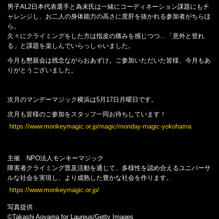
男子AL2日本代表選手と為末氏は一緒にコーディネーション課題にもチ
ャレンジし、お二人の身体能力の高さに度肝を抜かれる参加者がちらほ
ら。
久々にクライミングをした方は指皮の痛みを感じつつ…「意外と登れ
る」と課題を楽しんでいらっしゃいました。
今月も懇親会は残念ながらおあずけ。ご参加いただいた皆様、今月もあ
りがとうございました。
次月のマンデーマジック横浜は5月17日月曜日です。
次月も皆様のご参加をスタッフ一同お待ちしています！
https://www.monkeymagic.or.jp/magic/monday-magic-yokohama
主催 NPO法人モンキーマジック
障害者クライミング普及活動を通じて、多様性を認め合えるユニバーサ
ルな社会を実現し、より成熟した豊かな社会を作ります。
https://www.monkeymagic.or.jp/
写真提供
©Takashi Aoyama for Laureus/Getty Images