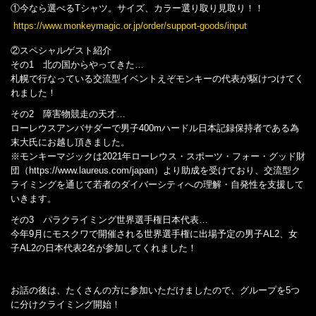
①今なら選べるTシャツ。サイズ、カラー選り取り見取り！！
https://www.monkeymagic.or.jp/order/support-goods/input
②スペシャルゲスト紹介
その1 北の国からやってきた…
札幌で行なっている交流型イベントえぞモンキーの代表が駆けつけてく
れました！
その2 障害物競走の天才…
ローレウスアンバサダーで男子400mハードル日本記録保持者である為
末大氏にお越し頂きました。
※モンキーマジックは2021年ローレウス・スポーツ・フォー・グッド財
団（https://www.laureus.com/japan）より助成を受けており、交流型ク
ライミングを通じて若者のダイバーシティへの理解・自発性を支援して
いきます。
その3 パラクライミング世界選手権日本代表…
今年9月にモスクワで開催される世界選手権に出場予定の男子AL2、女
子AL2の日本代表2名が参加してくれました！
お話の後は、たくさんの方に参加いただけましたので、グループを5つ
に分けクライミング開始！