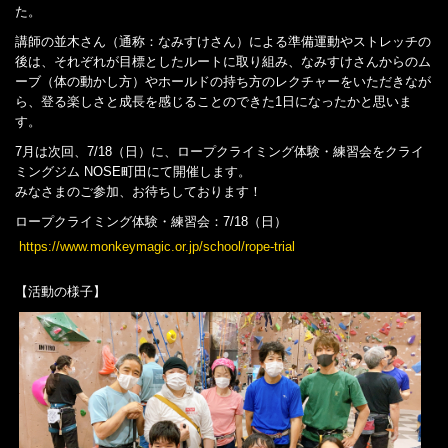
た。
講師の並木さん（通称：なみすけさん）による準備運動やストレッチの
後は、それぞれが目標としたルートに取り組み、なみすけさんからのム
ーブ（体の動かし方）やホールドの持ち方のレクチャーをいただきなが
ら、登る楽しさと成長を感じることのできた1日になったかと思いま
す。
7月は次回、7/18（日）に、ロープクライミング体験・練習会をクライ
ミングジム NOSE町田にて開催します。
みなさまのご参加、お待ちしております！
ロープクライミング体験・練習会：7/18（日）
https://www.monkeymagic.or.jp/school/rope-trial
【活動の様子】