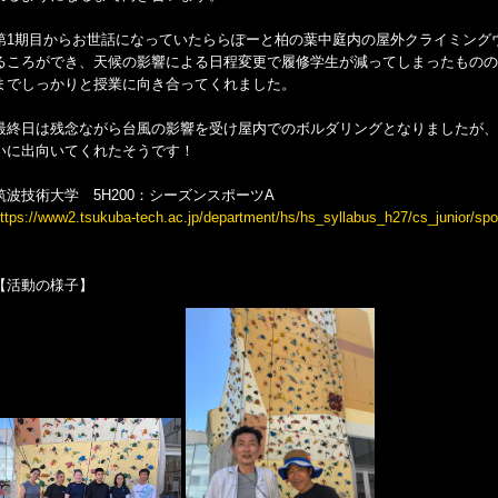
第1期目からお世話になっていたららぽーと柏の葉中庭内の屋外クライミング
るころができ、天候の影響による日程変更で履修学生が減ってしまったものの
までしっかりと授業に向き合ってくれました。
最終日は残念ながら台風の影響を受け屋内でのボルダリングとなりましたが、
いに出向いてくれたそうです！
筑波技術大学 5H200：シーズンスポーツA
ttps://www2.tsukuba-tech.ac.jp/department/hs/hs_syllabus_h27/cs_junior/spo
【活動の様子】