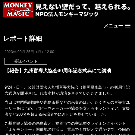
メニュー
レポート詳細
2023年 09月 25日（月）12:00
受託イベント
【報告】九州盲導犬協会40周年記念式典にて講演
9/24（日）、公益財団法人九州盲導犬協会（福岡県糸島市）の40周年記
念式典が開催され、代表小林が講演をさせていただきました。
当日は福岡県副知事や糸島市長などの来賓のほか、たくさんの盲導犬ユ
ーザーをはじめ、パピーウォーカーや協会を支えるボランティア、支援
者など280名を超える来場者でにぎわいを見せていました。
九州盲導犬協会の糸島市と、福岡市での交流型クライミングイベント
「よかモンキー」開催地の姪浜は、電車でも数駅と交通至便で、今回の