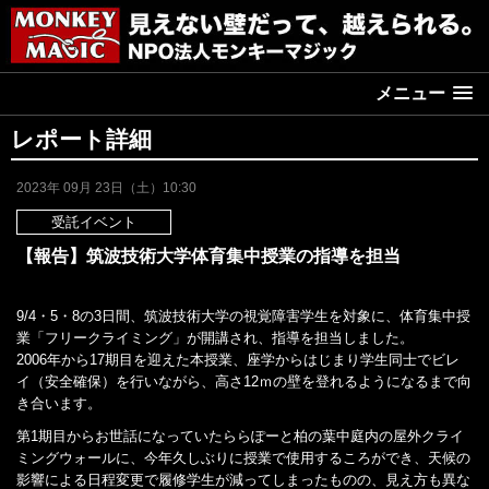
メニュー
レポート詳細
2023年 09月 23日（土）10:30
受託イベント
【報告】筑波技術大学体育集中授業の指導を担当
9/4・5・8の3日間、筑波技術大学の視覚障害学生を対象に、体育集中授
業「フリークライミング」が開講され、指導を担当しました。
2006年から17期目を迎えた本授業、座学からはじまり学生同士でビレ
イ（安全確保）を行いながら、高さ12ｍの壁を登れるようになるまで向
き合います。
第1期目からお世話になっていたららぽーと柏の葉中庭内の屋外クライ
ミングウォールに、今年久しぶりに授業で使用するころができ、天候の
影響による日程変更で履修学生が減ってしまったものの、見え方も異な