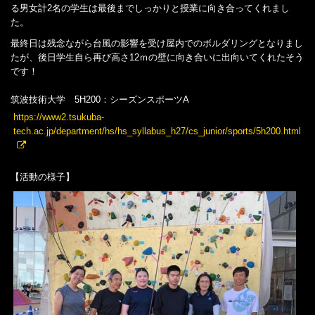
る男女計2名の学生は最後までしっかりと授業に向き合ってくれまし
た。
最終日は残念ながら台風の影響を受け屋内でのボルダリングとなりまし
たが、後日学生自ら再び高さ12ｍの壁に向き合いに出向いてくれたそう
です！
筑波技術大学 5H200：シーズンスポーツA
https://www2.tsukuba-
tech.ac.jp/department/hs/hs_syllabus_h27/cs_junior/sports/5h200.html
【活動の様子】