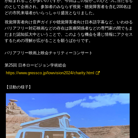
が組まれることが多いのですが、今回はこの会がこのひとつに当たるも
のとして企画され、参加者のみならず視覚・聴覚障害者を含む200名ほ
どの市民来場者がいらっしゃり盛況となりました。
視覚障害者向け音声ガイドや聴覚障害者向け日本語字幕など、いわゆる
バリアフリー対応映画などの存在は医療関係者などの専門家の間でもま
だまだ認知拡大中ということで、このような機会を通じ情報にアクセス
するための理解が広がることを願うばかりです。
バリアフリー映画上映会チャリティーコンサート
第25回 日本ロービジョン学術総会
https://www.gressco.jp/lowvision2024/charity.html
【活動の様子】