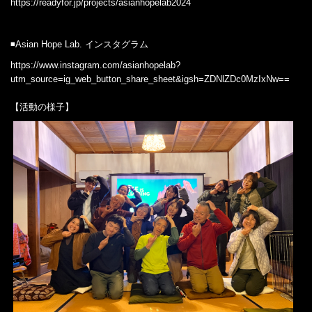
https://readyfor.jp/projects/asianhopelab2024
◾️Asian Hope Lab. インスタグラム
https://www.instagram.com/asianhopelab?
utm_source=ig_web_button_share_sheet&igsh=ZDNlZDc0MzIxNw==
【活動の様子】