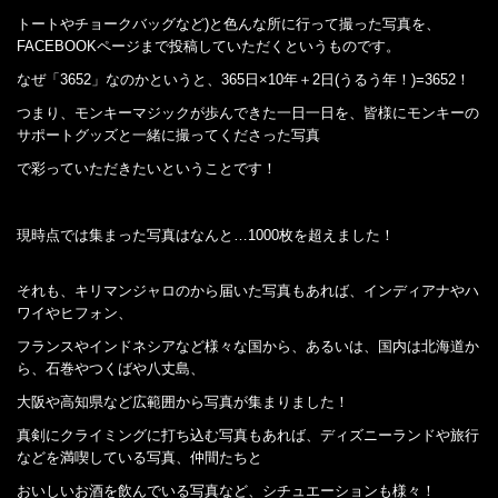
トートやチョークバッグなど)と色んな所に行って撮った写真を、
FACEBOOKページまで投稿していただくというものです。
なぜ「3652」なのかというと、365日×10年＋2日(うるう年！)=3652！
つまり、モンキーマジックが歩んできた一日一日を、皆様にモンキーの
サポートグッズと一緒に撮ってくださった写真
で彩っていただきたいということです！
現時点では集まった写真はなんと…1000枚を超えました！
それも、キリマンジャロのから届いた写真もあれば、インディアナやハ
ワイやヒフォン、
フランスやインドネシアなど様々な国から、あるいは、国内は北海道か
ら、石巻やつくばや八丈島、
大阪や高知県など広範囲から写真が集まりました！
真剣にクライミングに打ち込む写真もあれば、ディズニーランドや旅行
などを満喫している写真、仲間たちと
おいしいお酒を飲んでいる写真など、シチュエーションも様々！