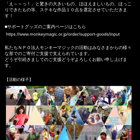
「え～～っ！」と驚きの大きいもの、ほほえましいもの、ほっこ
りできたもの等、ステキな作品１０点を選定させていただきま
す！
■サポートグッズのご案内ページはこちら
https://www.monkeymagic.or.jp/order/support-goods/input
私たちＮＰＯ法人モンキーマジックの活動はみなさまからの様々
な形でのご寄付ご支援で支えられています。
どうぞ引続きましてのご支援どうぞよろしくお願い申し上げま
す。
【活動の様子】