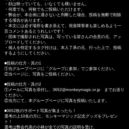
・顔は映っていても、いなくても構いません。
・何度でも、何枚でもご投稿いただけます。
・弊会が、本企画に適さないと判断した場合、投稿を無断で削除
する場合があります。
・本文には必ず場所を書き添えて、視覚障害者も楽しめるよう一
言コメントあるとうれしいです！
・団体で撮影された写真は、写っている皆さんの合意の元、アッ
プロードしてください。
・個人を特定するタグ付けは、本人了承の元、行った上で、投稿
するようにしてください。
■投稿の仕方・其の1
①当グループページに「グループに参加」でご参加ください。
②当ページに、写真をご投稿ください。
■投稿の仕方・其の2
①メールに写真を添付し、3652@monkeymagic.or.jp までお送り
ください。
②当方にて、本グループページに写真を投稿いたします。
■3652枚のサポート写真が集まったら！
選考の上10名の方に、モンキーマジック記念グッズをプレゼン
ト！
選考は弊会代表の小林が全ての写真の説明を受け、