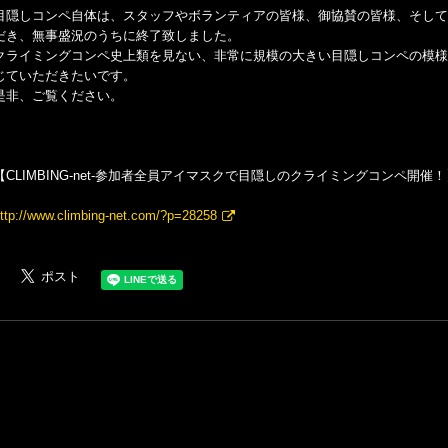
目隠しコンペ自体は、スタッフやボランティアの皆様、御協賛の皆様、そして
だき、無事盛況のうちに終了致しました。
クライミングコンペ史上類を見ない、非常に規模の大きい目隠しコンペの模様
じていただきたいです。
是非、ご覧ください。
【CLIMBING-net-参加者全員アイマスクで目隠しのクライミングコンペ開催！
ttp://www.climbing-net.com/?p=28258