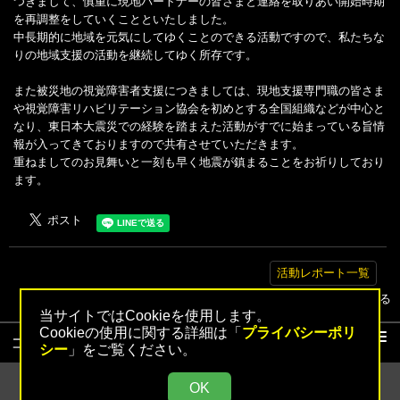
つきまして、慎重に現地パートナーの皆さまと連絡を取りあい開始時期
を再調整をしていくことといたしました。
中長期的に地域を元気にしてゆくことのできる活動ですので、私たちな
りの地域支援の活動を継続してゆく所存です。
また被災地の視覚障害者支援につきましては、現地支援専門職の皆さま
や視覚障害リハビリテーション協会を初めとする全国組織などが中心と
なり、東日本大震災での経験を踏まえた活動がすでに始まっている旨情
報が入ってきておりますので共有させていただきます。
重ねましてのお見舞いと一刻も早く地震が鎮まることをお祈りしており
ます。
活動レポート一覧
▲トップへ戻る
当サイトではCookieを使用します。
Cookieの使用に関する詳細は「
プライバシーポリ
コンテンツ
シー
」をご覧ください。
活動レポート
OK