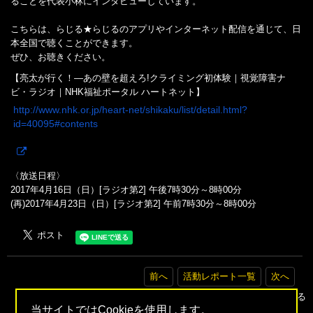
ることを代表小林にインタビューしています。
こちらは、らじる★らじるのアプリやインターネット配信を通じて、日
本全国で聴くことができます。
ぜひ、お聴きください。
【亮太が行く！―あの壁を超えろ!クライミング初体験｜視覚障害ナ
ビ・ラジオ｜NHK福祉ポータル ハートネット】
http://www.nhk.or.jp/heart-net/shikaku/list/detail.html?
id=40095#contents
〈放送日程〉
2017年4月16日（日）[ラジオ第2] 午後7時30分～8時00分
(再)2017年4月23日（日）[ラジオ第2] 午前7時30分～8時00分
前へ
活動レポート一覧
次へ
▲トップへ戻る
当サイトではCookieを使用します。