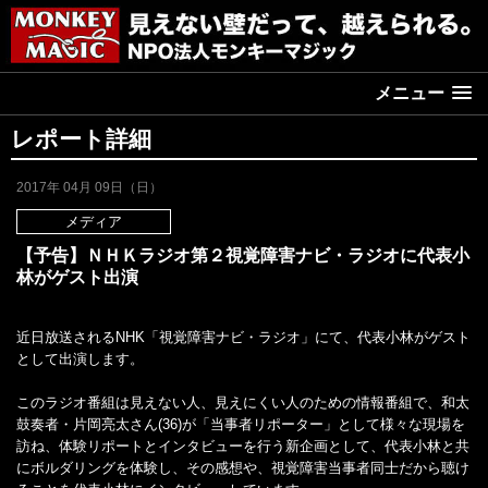
メニュー
レポート詳細
2017年 04月 09日（日）
メディア
【予告】ＮＨＫラジオ第２視覚障害ナビ・ラジオに代表小
林がゲスト出演
近日放送されるNHK「視覚障害ナビ・ラジオ」にて、代表小林がゲスト
として出演します。
このラジオ番組は見えない人、見えにくい人のための情報番組で、和太
鼓奏者・片岡亮太さん(36)が「当事者リポーター」として様々な現場を
訪ね、体験リポートとインタビューを行う新企画として、代表小林と共
にボルダリングを体験し、その感想や、視覚障害当事者同士だから聴け