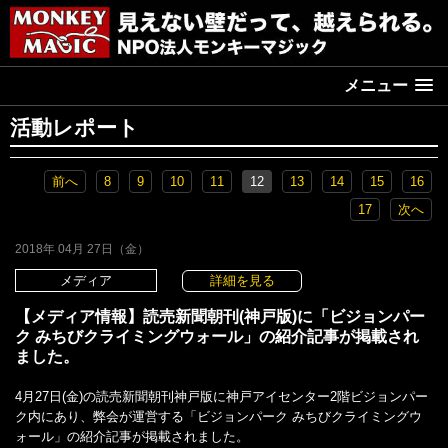
メニュー
活動レポート
前へ
8
9
10
11
12
13
14
15
16
17
次へ
2018年 04月 27日（金）
メディア
詳細を見る
【メディア情報】読売新聞朝刊(神戸版)に「ビジョンパー
ク みちびクライミングウォール」の紹介記事が掲載され
ました。
4月27日(金)の読売新聞朝刊神戸版に神戸アイセンター2階ビジョンパー
ク内にあり、弊会が運営する「ビジョンパーク みちびクライミングウ
ォール」の紹介記事が掲載されました。