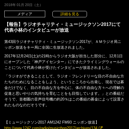
2018年 01月 20日（土）
メディア
詳細を見る
【報告】ラジオチャリティ・ミュージックソン2017にて
代表小林のインタビューが放送
第43回ラジオチャリティ・ミュージックソン2017が、ＡＭラジオ局ニ
ッポン放送をキー局に全国に生放送されました。
2017年12月24日(土)の21時からラジオ大阪が担当した部分に、12月1日
にオープンした「神戸アイセンター」にできたクライミングウォールの
ことについて代表小林が受けたインタビューが放送されました。
「ラジオができることとして、ラジオ・フレンドリーな目の不自由な方
たちのためになることをしよう、というところから出発し、現在では募
金だけでなく、目の不自由な方を中心に、体の不自由な方々への理解の
促進と思いやりの気持ちを育むことをも目指しています。」との番組だ
そうで、首都圏の音声信号機の約20％はこの番組の募金によって設置さ
れたものなのだそうです。
【ミュージックソン2017 AM1242 FM93 ニッポン放送】
http://www.1242.com/radio/musicthon2017/archives/134