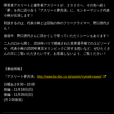
障害者アスリートと健常者アスリートが、２０２０へ、その先へ続く
「夢」を共に語り合う『アスリート夢共演』に、モンキーマジック代表
小林が出演します！
対談するのは、代表小林とは旧知の仲のフリークライマー、野口啓代さ
ん！
放送中、野口啓代さんに目かくしで登っていただくシーンもあります！
二人の口から聞く、2016年パリで開催された世界選手権でのエピソード
や、代表小林の2020年東京オリンピックに対する想いなど、ぜひたくさ
んの方にご覧いただきたいです。お見逃しないよう、ご覧ください！
【番組情報】
『アスリート夢共演』
http://www.bs-tbs.co.jp/sports/yumekyouen/
日曜あさ9:30～10:00
前編：11月19日(日)
後編：11月26日(日)
(月２回放送)