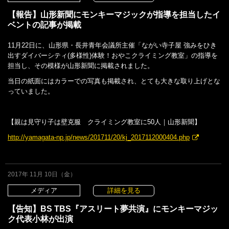
【報告】山形新聞にモンキーマジックが指導を担当したイ
ベントの記事が掲載
11月22日に、山形県・長井青年会議所主催「ながい寺子屋 強みをひき
出すダイバーシティ(多様性)体験！おやこクライミング教室」の指導を
担当し、その模様が山形新聞に掲載されました。
当日の紙面にはカラーでの写真も掲載され、とても大きな取り上げとな
っていました。
【親は見守り子は壁克服 クライミング教室に50人｜山形新聞】
http://yamagata-np.jp/news/201711/20/kj_2017112000404.php
2017年 11月 10日（金）
メディア
詳細を見る
【告知】BS TBS『アスリート夢共演』にモンキーマジッ
ク代表小林が出演