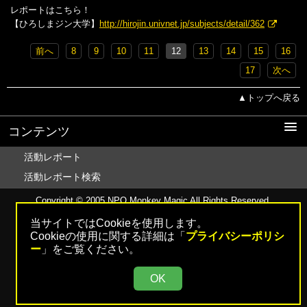
レポートはこちら！
【ひろしまジン大学】
http://hirojin.univnet.jp/subjects/detail/362
前へ
8
9
10
11
12
13
14
15
16
17
次へ
▲トップへ戻る
コンテンツ
活動レポート
活動レポート検索
Copyright © 2005
NPO Monkey Magic
All Rights Reserved.
当サイトではCookieを使用します。
Cookieの使用に関する詳細は「
プライバシーポリシ
ー
」をご覧ください。
OK