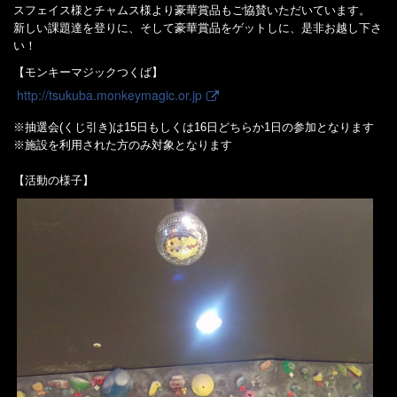
スフェイス様とチャムス様より豪華賞品もご協賛いただいています。
新しい課題達を登りに、そして豪華賞品をゲットしに、是非お越し下さ
い！
【モンキーマジックつくば】
http://tsukuba.monkeymagic.or.jp
※抽選会(くじ引き)は15日もしくは16日どちらか1日の参加となります
※施設を利用された方のみ対象となります
【活動の様子】