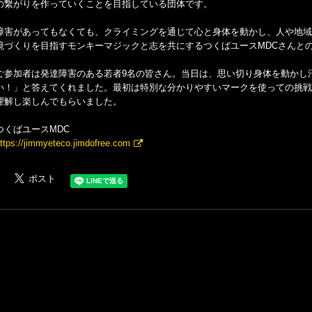
の繋がりを作っていくことを目指している団体です。
障害があってもなくても、クライミングを通じて心と身体を動かし、人や地域
境づくりを目指すモンキーマジックと志を共にするつくばユースMDCさんと
ご参加者は発達障害のある若者9名の皆さん。当日は、思い切り身体を動かし
い！」と答えてくれました。最初は特別な分かりやすいマークを使っての挑戦
理解し楽しんでもらいました。
つくばユースMDC
ttps://jimmyeteco.jimdofree.com