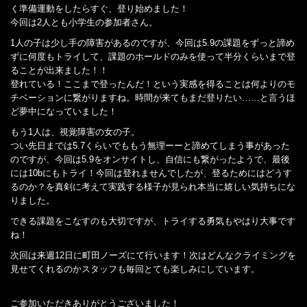
く準備運動をしたらすぐ、登り始めました！
今回は2人とも小学生の参加者さん。
1人の子は少し手の障害があるのですが、今回は5.9の課題をずっと諦め
ずに何度もトライして、課題のホールドのみを使って半分くらいまで登
ることが出来ました！！
登れている！ここまで登ったんだ！という実感を得ることは何よりのモ
チベーションに繋がりますね。時間が来てもまだ登りたい……と言うほ
ど夢中になっていました！
もう1人は、視覚障害の女の子。
つい先日までは5.7くらいでももう無理ーーと諦めてしまう事があった
のですが、今回は5.9をオンサイトし、自信にも繋がったようで、最後
には10bにもトライ！今回は登れませんでしたが、登るためにはどうす
るのか？を真剣に考えて実践する様子が見られ本当に嬉しい気持ちにな
りました。
できる課題をこなすのも大切ですが、トライする勇気もやはり大事です
ね！
次回は来週12日に町田ノーズにて行います！次はどんなクライミングを
見せてくれるのかスタッフも毎回とても楽しみにしています。
ご参加いただきありがとうございました！