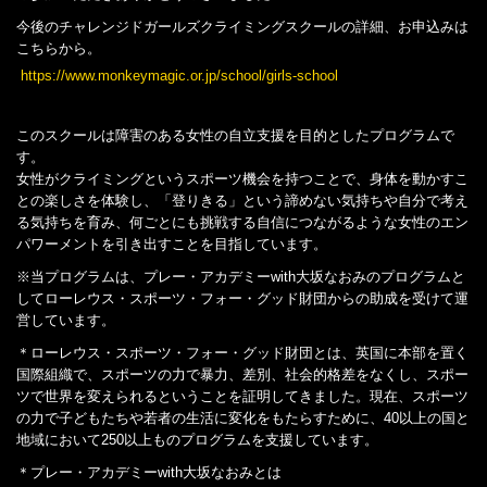
今後のチャレンジドガールズクライミングスクールの詳細、お申込みは
こちらから。
https://www.monkeymagic.or.jp/school/girls-school
このスクールは障害のある女性の自立支援を目的としたプログラムで
す。
女性がクライミングというスポーツ機会を持つことで、身体を動かすこ
との楽しさを体験し、「登りきる」という諦めない気持ちや自分で考え
る気持ちを育み、何ごとにも挑戦する自信につながるような女性のエン
パワーメントを引き出すことを目指しています。
※当プログラムは、プレー・アカデミーwith大坂なおみのプログラムと
してローレウス・スポーツ・フォー・グッド財団からの助成を受けて運
営しています。
＊ローレウス・スポーツ・フォー・グッド財団とは、英国に本部を置く
国際組織で、スポーツの力で暴力、差別、社会的格差をなくし、スポー
ツで世界を変えられるということを証明してきました。現在、スポーツ
の力で子どもたちや若者の生活に変化をもたらすために、40以上の国と
地域において250以上ものプログラムを支援しています。
＊プレー・アカデミーwith大坂なおみとは