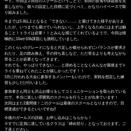
ート。今回は２回目のスクールということで、前回の反省や課題面を見
直しながら、個々の設定した目標に近づくべく、かなりハイペースで取
り組みました。
今までは5.9以上となると「できない……」と避けてきた様子がありま
したが、いつまでも避けていられないし、上手くなるためにはまずは触
ること！トライは必要！！とみんな感じてくれているようで、今回は積
極的に10aや10b課題にも挑戦していました。
このくらいのグレードになると片足しか載せられずにバランスが要求さ
れたり、足の踏み換え、手の持ち直しなど、ただ登るよりも考えながら
登ることが必要となってきます。
それでも、やっぱりできない……と諦めることなくみんなが最後までト
ライを重ねてくれたことが嬉しかったです！！
3月に行われる大会に参加するメンバーもいたので、実戦を想定した練
習も少しだけ行いました。
参加者さん同士も沢山お喋りをしてコミュニケーションを取られている
ので、本当に楽しい雰囲気のスクールを行うことが出来ています！
次回はまた2週間後！このクールは最後のスクールとなりますので、目
標達成ができるといいですね!!
今後のガールズの詳細、お申し込みはこちらから！
※すでに定員に達しているクラスは「締め切り」となっております。ご
了承ください。