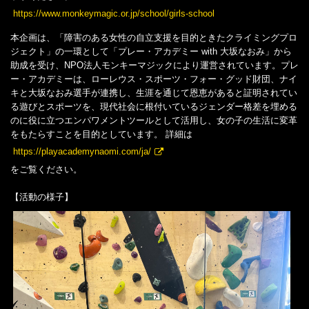
https://www.monkeymagic.or.jp/school/girls-school
本企画は、「障害のある女性の自立支援を目的ときたクライミングプロ
ジェクト」の一環として「プレー・アカデミー with 大坂なおみ」から
助成を受け、NPO法人モンキーマジックにより運営されています。プレ
ー・アカデミーは、ローレウス・スポーツ・フォー・グッド財団、ナイ
キと大坂なおみ選手が連携し、生涯を通じて恩恵があると証明されてい
る遊びとスポーツを、現代社会に根付いているジェンダー格差を埋める
のに役に立つエンパワメントツールとして活用し、女の子の生活に変革
をもたらすことを目的としています。 詳細は
https://playacademynaomi.com/ja/
をご覧ください。
【活動の様子】