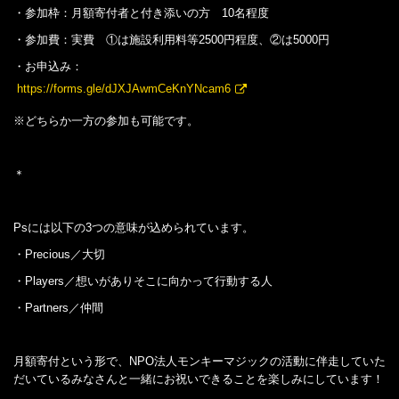
・参加枠：月額寄付者と付き添いの方 10名程度
・参加費：実費 ①は施設利用料等2500円程度、②は5000円
・お申込み：
https://forms.gle/dJXJAwmCeKnYNcam6
※どちらか一方の参加も可能です。
＊
Psには以下の3つの意味が込められています。
・Precious／大切
・Players／想いがありそこに向かって行動する人
・Partners／仲間
月額寄付という形で、NPO法人モンキーマジックの活動に伴走していた
だいているみなさんと一緒にお祝いできることを楽しみにしています！