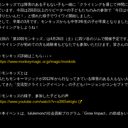
モンキッズでは障害のある子もない子も一緒に「クライミングを通じて仲間に
ています。今回は2回目以上のリピーターの子どもたちのみの参加で「今日は
登りたいんだ！」と慣れた様子でワイワイ開始しました。
そして、卒業の3月です。モンキッズからも中学3年生の子が卒業となりまし
ライミングをしようね！
次回の「第10回モンキッズ」は4月26日（土）に四ツ谷のジムで開催予定です
クライミングが初めての方も経験者もどなたでも参加いただけます。皆さんの
＜モンキッズ詳細はこちら↓↓↓＞
ttps://www.monkeymagic.or.jp/magic/monkids
◇モンキッズとは
私たちモンキーマジックが2012年から行なってきている障害のある人もない
してきた「交流型クライミングイベント」の子どもバージョンがコンセプトで
◇モンキッズの様子、参加した子どもの声
ttps://www.youtube.com/watch?v=a3I8Sektgto
※本イベントは、lululemonの社会貢献プログラム「Grow Impact」の助