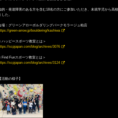
知的・発達障害のある方を含む18名の方にご参加いただき、未就学児から高
ました。
会場：グリーンアローボルダリングパークモラージュ柏店
ttps://green-arrow.jp/bouldering/kashiwa
＜ハッピースポーツ教室とは＞
ttps://scpjapan.com/blog/archives/3076
＜Find Funスポーツ教室とは＞
ttps://scpjapan.com/blog/archives/3124
【活動の様子】