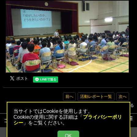
前へ
活動レポート一覧
次へ
▲トップへ戻る
当サイトではCookieを使用します。
Cookieの使用に関する詳細は「
プライバシーポリ
コンテンツ
シー
」をご覧ください。
活動レポート
OK