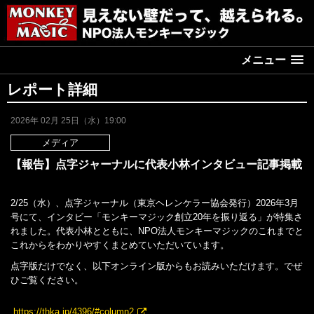
メニュー
レポート詳細
2026年 02月 25日（水）19:00
メディア
【報告】点字ジャーナルに代表小林インタビュー記事掲載
2/25（水）、点字ジャーナル（東京ヘレンケラー協会発行）2026年3月
号に
て、インタビー「
モンキーマジック創立20年を振り返る」が特集さ
れました。代表
小林
とともに、NPO法人モンキーマジックのこれまでと
これからをわか
りやすくまとめていただいています。
点字版だけでなく、以下オン
ライン版からもお
読みいただけます。でぜ
ひご覧ください。
https://thka.jp/4396/#column2