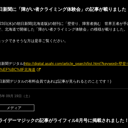
日新聞に「障がい者クライミング体験会」の記事が載りました
月23日(水)の朝日新聞(北海道版)の朝刊に「壁登り、障害者挑む 世界王者
で、北海道で開催した「障がい者クライミング体験会」の模様が載りました。
ェックできそうな方は是非ご覧ください。
日新聞デジタル|
http://digital.asahi.com/article_search/list.htm
%EF%BC%8F北海道
朝日新聞デジタルの有料会員であれば記事が見られるとのことです！)
15年 09月 19日（土）
メディア
ライデーマジックの記事がライフィル8月号に掲載されました