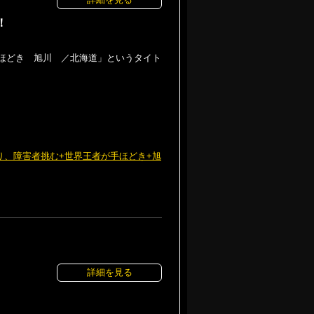
！
が手ほどき 旭川 ／北海道」というタイト
l?keyword=壁登り、障害者挑む+世界王者が手ほどき+旭
詳細を見る
！