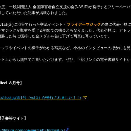
の度、一般財団法人 全国障害者自立支援の会(NASID)が発行するフリーペー
材していただいた記事が掲載されました。
月31日(金)に渋谷で行った交流イベント・
フライデーマジック
の際に代表小林
ーマジックが取材を受ける初めての機会ともなりました。代表小林は、アトラ
優勝した時に獲得した金メダルを首に下げて写真に写っています。
タッフやイベントの様子がわかる写真など、小林のインタビューのほかにも見
ット上からも無料でご覧いただけます。ぜひ、下記リンクの電子書籍サイトか
ifeel ８月号】
tp://lifeel.jp/8月号（vol-3）が発行されました！！/
電子書籍サイト】
p://libura.com/viewer/1j450nrlms6p