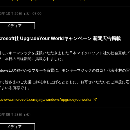
15年 10月 29日（木）07:00
メディア
crosoft社 UpgradeYour Worldキャンペーン 新聞広告掲載
モンキーマジックを採択いただきました日本マイクロソフト社の社会貢献プロジェクト "U
が、本日の日経新聞に掲載されました。
indows10の鮮やかなブルーを背景に、モンキーマジックのロゴと代表小林の
めて皆さまのご支援に御礼申し上げるとともに、お寄せいただいたご声援に応
てまいる所存です。
p://www.microsoft.com/ja-jp/windows/upgradeyourworld/
15年 09月 23日（水）
メディア