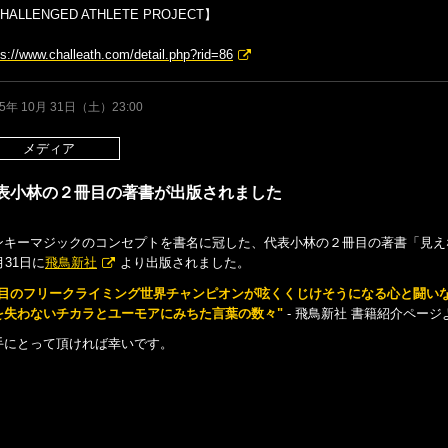
HALLENGED ATHLETE PROJECT】
ps://www.challeath.com/detail.php?rid=86
15年 10月 31日（土）23:00
メディア
表小林の２冊目の著書が出版されました
ンキーマジックのコンセプトを書名に冠した、代表小林の２冊目の著書「見え
月31日に
飛鳥新社
より出版されました。
盲目のフリークライミング世界チャンピオンが呟くくじけそうになる心と闘い
を失わないチカラとユーモアにみちた言葉の数々"
- 飛鳥新社 書籍紹介ページ
手にとって頂ければ幸いです。