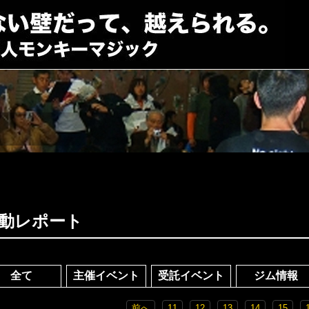
動レポート
全て
主催イベント
受託イベント
ジム情報
前へ
11
12
13
14
15