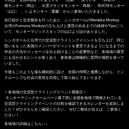
桃モンキー〈岡山〉、出雲スサノオモンキー〈島根〉、BUCHIモンキー
〈山口〉 、いよモンキー〈愛媛〉からご参加いただきました。
自己紹介と近況報告を行ったあと、シンガポールのMerdeka Monkey,
台湾のFormosa Monkeyの立ち上げと運営の自走までの経緯やTipsにつ
いて、モンキーマジックスタッフの山口より話がありました。
シンガポールと台湾での交流型クライミングイベントを立ち上げ、同じ
想いをもった各国のメンバーがイベントを運営できるようになるまでの
伴走の方法やメッセージを伝え続けることの必要性など、各地域の運営
にも活かせるヒントが多くあり、参加者は積極的に質問や感想を述べて
いました。
今後もこのような場を継続的に設け、全国の仲間と連携しながら、イン
クルーシブな社会の実現を目指して取り組んでまいります。
＜各地域の交流型クライミングイベント開催日＞
モンキーマジックホームページ最下部に全国各地域で開催されている
交流型クライミングイベントの日程を確認できるカレンダーを追加しま
した！ぜひそちらをご確認ください。 ぜひご都合が合えば、ご参加く
ださい！
各地域の詳細はこちら↓↓↓