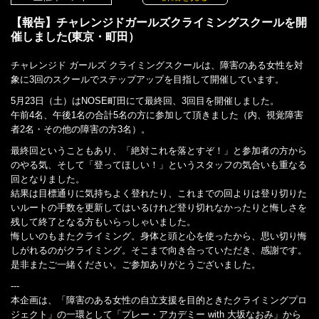
【報告】チャレンジドガールズクライミングスクールを開
催しました(東京・町田）
チャレンジド ガールズ クライミングスクールは、障害のある女性を対
象に3回のスクールでステップアップを目指して開催しています。
5月23日（土）はNOSE町田にて最終回、3回目を開催しました。
午前4名、午後1名の合計5名の方に参加して頂きました（内、視覚障害
者2名・その他の障害の方3名）。
最終回ということもあり、「絶対これを落とすぞ！」と参加者の方から
のやる気、そして「登ってほしい！」というスタッフの気合いも重なる
回となりました。
結果は目標通りに気持ちよく登れたり、これまでの回よりは登り切りた
いルートの手数を更新してはいるけれど登り切れなかったりと悔しさを
残して終了となる方もいらっしゃいました。
悔しいのもまたクライミング。身体と頭と心を使ったから、思い切り悔
しがれるのがクライミング。そこまで向き合っていただき、感謝です。
是非またご一緒ください。ご参加ありがとうございました。
---
本企画は、「障害のある女性の自立支援を目的ときたクライミングプロ
ジェクト」の一環として「プレー・アカデミー with 大坂なおみ」から