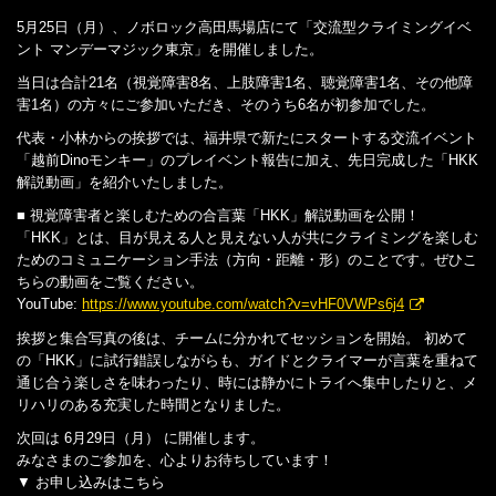
5月25日（月）、ノボロック高田馬場店にて「交流型クライミングイベ
ント マンデーマジック東京」を開催しました。
当日は合計21名（視覚障害8名、上肢障害1名、聴覚障害1名、その他障
害1名）の方々にご参加いただき、そのうち6名が初参加でした。
代表・小林からの挨拶では、福井県で新たにスタートする交流イベント
「越前Dinoモンキー」のプレイベント報告に加え、先日完成した「HKK
解説動画」を紹介いたしました。
■ 視覚障害者と楽しむための合言葉「HKK」解説動画を公開！
「HKK」とは、目が見える人と見えない人が共にクライミングを楽しむ
ためのコミュニケーション手法（方向・距離・形）のことです。ぜひこ
ちらの動画をご覧ください。
YouTube:
https://www.youtube.com/watch?v=vHF0VWPs6j4
挨拶と集合写真の後は、チームに分かれてセッションを開始。 初めて
の「HKK」に試行錯誤しながらも、ガイドとクライマーが言葉を重ねて
通じ合う楽しさを味わったり、時には静かにトライへ集中したりと、メ
リハリのある充実した時間となりました。
次回は 6月29日（月） に開催します。
みなさまのご参加を、心よりお待ちしています！
▼ お申し込みはこちら