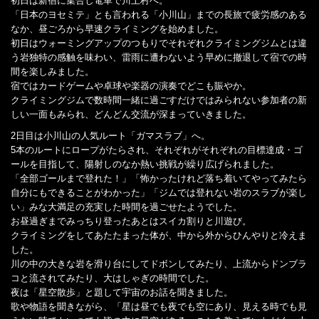
初日は新宿に集合し電車で川上村へ。
「日本のヨセミテ」とも言われる「小川山」までの長旅で疲労感のある
なか、昼ごろから早速クライミングを始めました。
初日はウォーミングアップのつもりでそれぞれクライミングジムとは違
う岩独特の感触を味わい、雷雨に遭わないよう早めに撤退して宿での時
間を楽しみました。
宿ではカードゲームや卓球や楽器の演奏でどこも賑やか。
クライミングジムで数時間一緒に過ごすだけではみられない参加者の新
しい一面もみられ、どんどん交流が深まっていきました。
2日目は小川山の人気ルート「ガマスラブ」へ。
5本のルートにロープがたらされ、それぞれがそれぞれの目標達成・ゴ
ールを目指して、陽射しのなか熱い挑戦が繰り広げられました。
「全部ゴールまで登れた！」「怖かったけれど落ち着いてやってみたら
自分にもできることがわかった」「ジムでは登れない岩のスラブが楽し
い」みな大満足の充実した時間を過ごせたようでした。
お昼過ぎまでみっちり登ったあとはスイカ割りと川遊び。
クライミングをしてあたたまった体が、中から外からひんやりと冷えま
した。
川の中の大きな岩を滑り台にしてドボンしてみたり、上流からドンブラ
コと流されてみたり、大はしゃぎの時間でした。
夜は「星空散歩」と題して宇宙のお話を聞きました。
歌や物語を聞きながら、「星は昼でも夜でも空にあり、見える時でも見