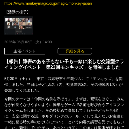
https://www.monkeymagic.or.jp/magic/monkey-japan
【活動の様子】
2026年 06月 02日（火）14:00
主催イベント
詳細を見る
【報告】障害のある子もない子も一緒に楽しむ交流型クラ
イミングイベント「第23回モンキッズ」を開催しました
5月30日（土）に、東京・武蔵野市の三鷹ジムにて「モンキッズ」を開
催しました。当日は子ども8名（内、視覚障害2名、その他障害1名）が
参加してくれました。
今回のテーマは「仲間の名前を呼ぼう」。まずは、緊張をほぐし、みん
なが仲良くなりやすいように簡単なゲームで名前を呼び合うアイスブレ
イクゲームをしました。その後初めて参加してくれた子どもたち4名
に、安全に関する話、ボルダリングのルール、そして見えないお友達と
一緒に登る時の声のかけ方について、という内容の講習を受けてもらい
ました。緊張していた子も、あっという間にこの頃には緊張がほぐれて