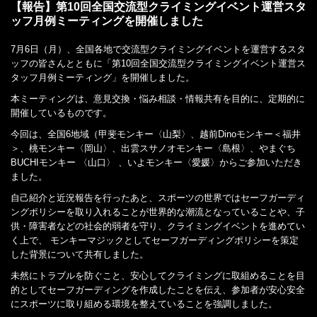
【報告】第10回全国交流型クライミングイベント運営スタ
ッフ月例ミーティングを開催しました
7月6日（月）、全国各地で交流型クライミングイベントを運営するスタ
ッフの皆さんとともに「第10回全国交流型クライミングイベント運営ス
タッフ月例ミーティング」を開催しました。
本ミーティングは、意見交換・悩み相談・情報共有を目的に、定期的に
開催しているものです。
今回は、全国6地域（甲斐モンキー〈山梨〉、越前Dinoモンキー＜福井
＞、桃モンキー〈岡山〉、出雲スサノオモンキー〈島根〉、やまぐち
BUCHIモンキー 〈山口〉 、いよモンキー〈愛媛〉からご参加いただき
ました。
自己紹介と近況報告を行ったあと、スポーツの世界ではセーフガーディ
ングポリシーを取り入れることが世界的な潮流となっていることや、子
供・障害者などの社会的弱者を守り、クライミングイベントを進めてい
く上で、 モンキーマジックとしてセーフガーディングポリシーを策定
した背景について共有しました。
未然にトラブルを防ぐこと、安心してクライミングに取組めることを目
的としてセーフガーディングを作成したことを伝え、参加者が安心安全
にスポーツに取り組める環境を整えていることを強調しました。