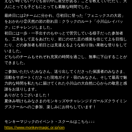
えない時でもいつでも皆の中に星空がある」ことを教えていただく、大
人にとっても子どもにとっても素敵な時間でした。
最終日には2チームに分かれ、①初日に登った「フェニックスの大岩」
をおかわり②天然の岩の割れ目：クラックのルート「小川山レイバッ
ク」にチャレンジしました。
初日には一歩・一手出すのもやっとで苦労している様子だった参加者
も、工夫をして足をあげたり、岩にのせた足の感覚を信じて上を目指し
たり、どの参加者も初日とは見違えるような粘り強い果敢な登りをして
いました。
どちらのチームもそれぞれ充実の時間を過ごし、無事に下山することが
できました。
ご参加いただいたみなさん、送り出してくださった保護者のみなさま、
活動をサポートくださった現地ガイド・宿のみなさん、そして最高で魅
力的な時間を私たちに届けてくれた小川山の大自然に心からの敬意と感
謝をお送りします。
ありがとうございました！
夏休み明けもみなさまのモンキッズやチャレンジドガールズクライミン
グスクールへのご参加、楽しみにお待ちしています！
モンキーマジックのイベント・スクールはこちら↓↓↓
https://www.monkeymagic.or.jp/join