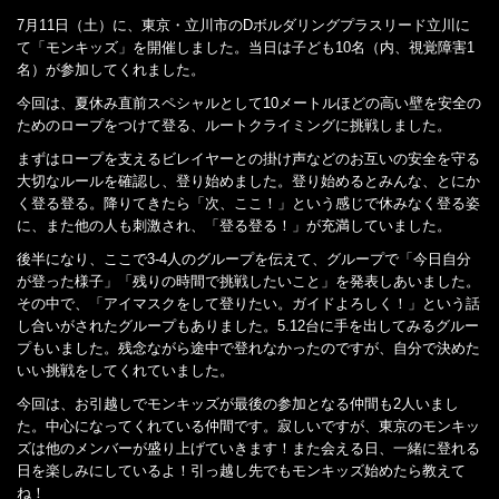
7月11日（土）に、東京・立川市のDボルダリングプラスリード立川に
て「モンキッズ」を開催しました。当日は子ども10名（内、視覚障害1
名）が参加してくれました。
今回は、夏休み直前スペシャルとして10メートルほどの高い壁を安全の
ためのロープをつけて登る、ルートクライミングに挑戦しました。
まずはロープを支えるビレイヤーとの掛け声などのお互いの安全を守る
大切なルールを確認し、登り始めました。登り始めるとみんな、とにか
く登る登る。降りてきたら「次、ここ！」という感じで休みなく登る姿
に、また他の人も刺激され、「登る登る！」が充満していました。
後半になり、ここで3‐4人のグループを伝えて、グループで「今日自分
が登った様子」「残りの時間で挑戦したいこと」を発表しあいました。
その中で、「アイマスクをして登りたい。ガイドよろしく！」という話
し合いがされたグループもありました。5.12台に手を出してみるグルー
プもいました。残念ながら途中で登れなかったのですが、自分で決めた
いい挑戦をしてくれていました。
今回は、お引越しでモンキッズが最後の参加となる仲間も2人いまし
た。中心になってくれている仲間です。寂しいですが、東京のモンキッ
ズは他のメンバーが盛り上げていきます！また会える日、一緒に登れる
日を楽しみにしているよ！引っ越し先でもモンキッズ始めたら教えて
ね！