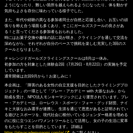
ようになったり、難しい箇所を越えられるようになったり、体を動かす
気持ちよさを存分に味わっている様子でした。
また、年代や経験の異なる参加者同士が自然と応援し合い、お互いの頑
張りを称え合う場面も多くあり、そこにガールズスクールの良さがあ
る！と言ってくださる参加者もおられました。
時にはお菓子交換や趣味の話に花が咲き、クライミングを通して交流を
深めながら、それぞれが自分のペースで挑戦を楽しむ充実した3回のス
クールとなりました。
チャレンジドガールズクライミングスクールは8月は一休み。
初参加の方を対象とした体験会2回（7月29日・8月22日）の実施を予定
しています。
通常開催は次回9月から！お楽しみに！
本企画は、「障害のある女性の自立支援を目的としたクライミングプロ
ジェクト」の一環として「プレー・アカデミー with 大坂なおみ」から
助成を受け、NPO法人モンキーマジックにより運営されています。プレ
ー・アカデミーは、ローレウス・スポーツ・フォー・グッド財団、ナイ
キと大坂なおみ選手が連携し、生涯を通じて恩恵があると証明されてい
る遊びとスポーツを、現代社会に根付いているジェンダー格差を埋める
のに役に立つエンパワメントツールとして活用し、女の子の生活に変革
をもたらすことを目的としています。 詳細は
https://playacademynaomi.com/ja/
をご覧ください。