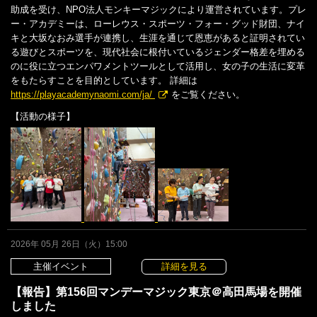
助成を受け、NPO法人モンキーマジックにより運営されています。プレ
ー・アカデミーは、ローレウス・スポーツ・フォー・グッド財団、ナイ
キと大坂なおみ選手が連携し、生涯を通じて恩恵があると証明されてい
る遊びとスポーツを、現代社会に根付いているジェンダー格差を埋める
のに役に立つエンパワメントツールとして活用し、女の子の生活に変革
をもたらすことを目的としています。 詳細は
https://playacademynaomi.com/ja/
をご覧ください。
【活動の様子】
2026年 05月 26日（火）15:00
主催イベント
詳細を見る
【報告】第156回マンデーマジック東京＠高田馬場を開催
しました