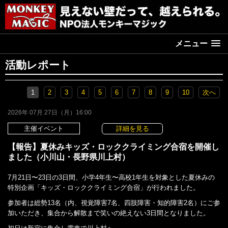
メニュー
活動レポート
1
2
3
4
5
6
7
8
9
10
次へ
2026年 07月 27日（月）16:00
主催イベント
詳細を見る
【報告】夏休みキッズ・ロッククライミング合宿を開催し
ました（小川山・長野県川上村）
7月21日〜23日の3日間、小学4年生〜高校1年生を対象とした夏休みの
特別企画「キッズ・ロッククライミング合宿」が行われました。
参加者は総勢13名（内、視覚障害7名、四肢障害・知的障害2名）にご参
加いただき、集合から解散まで笑いの絶えない3日間となりました。