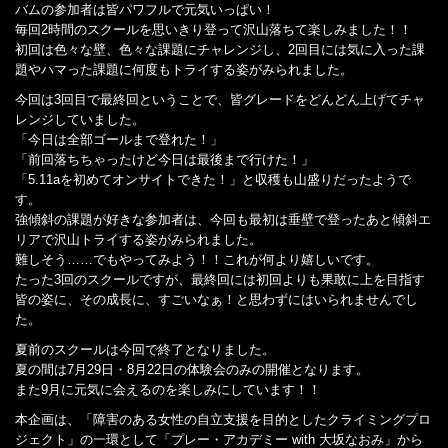
バムの参加者は皆パワフルで元気いっぱい！
毎回2時間のスクールを思いきり登って沢山落ちて楽しみました！！
初回は色々な壁、色々な課題にチャレンジし、2回目には気に入った課
題やハマった課題に何度もトライする姿がみられました。
今回は3回目で最終回ということで、皆グレードをどんどん上げてチャ
レンジしていました。
「今日は全部ゴールまで登れた！」
「前回落ちちゃったけど今日は最後まで行けた！」
「5.11aを初めてオンサイトできた！」と収穫も山盛りだったようで
す。
強傾斜の課題が好きな参加者は、今回も最初は垂壁で登ったあと傾斜エ
リアで沢山トライする姿がみられました。
難しそう……でもやってみよう！！これが何より嬉しいです。
たった3回のスクールですが、最終回には初回よりも果敢に上を目指す
皆の姿に、その成長に、すごいなぁ！と思わずにはいられませんでし
た。
夏前のスクールは今回で終了となりました。
夏の間は7月29日・8月22日の体験会のみの開催となります。
また9月に元気に会えるのを楽しみにしています！！
本企画は、「障害のある女性の自立支援を目的としたクライミングプロ
ジェクト」の一環として「プレー・アカデミー with 大坂なおみ」から