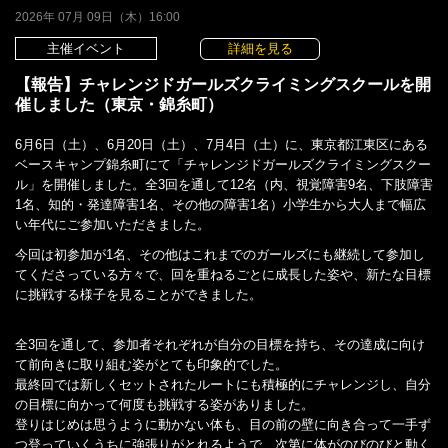
2026年 07月 09日（木）16:00
主催イベント
詳細を見る
【報告】チャレンジドガールズクライミングスクールを開
催しました（東京・錦糸町）
6月6日（土）、6月20日（土）、7月4日（土）に、東京都江東区にある
ベースキャンプ錦糸町にて「チャレンジドガールズクライミングスクー
ル」を開催しました。全3回を通して12名（内、視覚障害9名、下肢障害
1名、知的・発達障害1名、その他の障害1名）小学生から大人まで幅広
い年代にご参加いただきました。
今回は初参加が1名、その他はこれまでのガールズにも継続して参加し
てくださっている方々で、回を重ねるごとに成長した姿や、新たな目標
に挑戦する様子を見ることができました。
全3回を通して、参加者それぞれが自分の目標を持ち、その達成に向け
て前向きに取り組む姿がとても印象的でした。
最終回では新しくセットされたルートにも積極的にチャレンジし、自分
の目標に向かって何度も挑戦する姿がありました。
登りはじめは思うように動かない体も、目の前の壁に向き合って一手ず
つ登っていくうちに強張りがとれるようで、次第に体がのびのびと動く