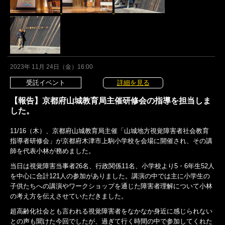
2023年 11月 24日（金）16:00
受託イベント
詳細を見る
【報告】京都府山城教育局主催研修会の指導を担当しま
した。
11/16（木）、京都府山城教育局主催「山城地方視覚障害者社会教育
指導者研修会」が京都府木津市上駒小学校を会場に開催され、その講
師を代表小林が務めました。
当日は視覚障害当事者26名、行政関係11名、小学校より5・6年生52人
を中心に合計121人の参加がありました。講演の中では主に小学生の
子供たちへの講演やワークショップを通じた障害者理解について小林
の考え方を伝えさせていただきました。
超高齢化社会とも言われる視覚障害者をなかなか身近に感じられない
との声も聞けた今回でしたが、過ぎて行く時間の中で参加してくれた