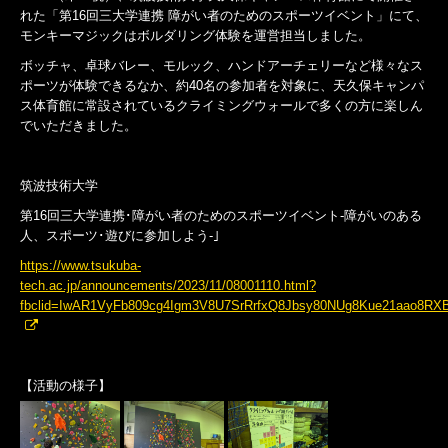
れた「第16回三大学連携 障がい者のためのスポーツイベント」にて、
モンキーマジックはボルダリング体験を運営担当しました。
ボッチャ、卓球バレー、モルック、ハンドアーチェリーなど様々なス
ポーツが体験できるなか、約40名の参加者を対象に、天久保キャンパ
ス体育館に常設されているクライミングウォールで多くの方に楽しん
でいただきました。
筑波技術大学
第16回三大学連携･障がい者のためのスポーツイベント‐障がいのある
人、スポーツ･遊びに参加しよう‐｣
https://www.tsukuba-
tech.ac.jp/announcements/2023/11/08001110.html?
fbclid=IwAR1VyFb809cg4Igm3V8U7SrRrfxQ8Jbsy80NUg8Kue21aao8RX
【活動の様子】