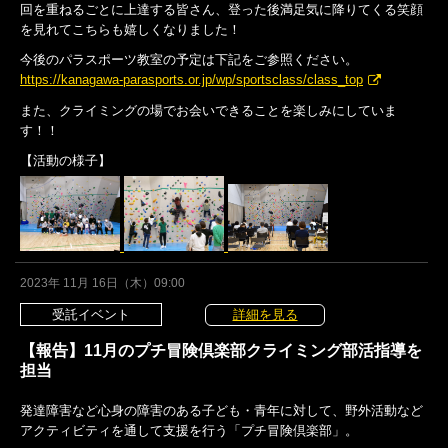
回を重ねるごとに上達する皆さん、登った後満足気に降りてくる笑顔
を見れてこちらも嬉しくなりました！
今後のパラスポーツ教室の予定は下記をご参照ください。
https://kanagawa-parasports.or.jp/wp/sportsclass/class_top
また、クライミングの場でお会いできることを楽しみにしていま
す！！
【活動の様子】
2023年 11月 16日（木）09:00
受託イベント
詳細を見る
【報告】11月のプチ冒険倶楽部クライミング部活指導を
担当
発達障害など心身の障害のある子ども・青年に対して、野外活動など
アクティビティを通して支援を行う「プチ冒険倶楽部」。