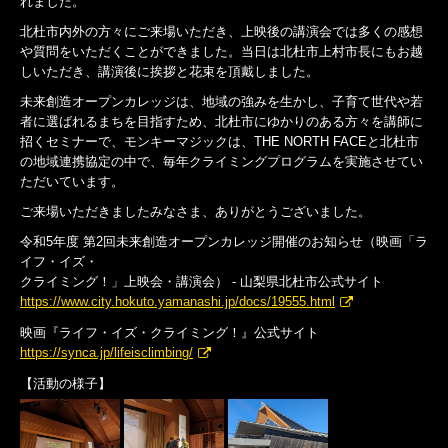
れました。
北杜市内外の方々にご来場いただき、上映後の講演会では多くの感想
や質問をいただくことができました。当日は北杜市上村市長にもお越
しいただき、講演後に挨拶と花束を頂戴しました。
未来創造オープンカレッジは、地域の強みを生かし、子育て世代や若
者に選ばれるまちを目指すため、北杜市にゆかりのある方々を講師に
招くセミナーで、モンキーマジックは、THE NORTH FACEと北杜市
の地域連携協定の中で、毎年クライミングプログラムを実施させてい
ただいています。
ご来場いただきましたみなさま、ありがとうございました。
令和5年度 第2回未来創造オープンカレッジ開催のお知らせ（映画「ラ
イフ・イズ・
クライミング！」上映会・講演会） - 山梨県北杜市公式サイト
https://www.city.hokuto.yamanashi.jp/docs/19555.html
映画『ライフ・イズ・クライミング！』公式サイト
https://synca.jp/lifeisclimbing/
【活動の様子】