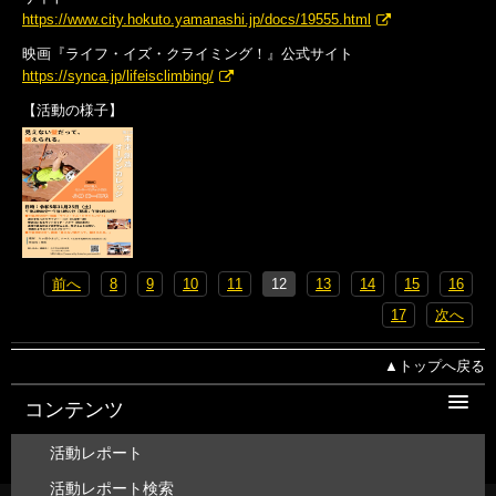
https://www.city.hokuto.yamanashi.jp/docs/19555.html
映画『ライフ・イズ・クライミング！』公式サイト
https://synca.jp/lifeisclimbing/
【活動の様子】
前へ
8
9
10
11
12
13
14
15
16
17
次へ
▲トップへ戻る
コンテンツ
活動レポート
活動レポート検索