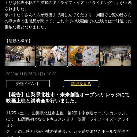
トリは代表小林のご挨拶の後「ライフ・イズ・クライミング！」が上映
されました。
寒い中たくさんの方が最後まで楽しんでくださり、周囲でご覧の皆さん
の囁き声で生感想が聞けて、これまでの映画館での上映とは一味違った
素敵な夜となりました。
【活動の様子】
2023年 11月 26日（日）10:30
受託イベント
詳細を見る
【報告】山梨県北杜市・未来創造オープンカ レッジにて
映画上映と講演会を行いました。
11/25（土）、山梨県北杜市主催「第2回未来創造オープンカレッジ」
にて、山梨県初となるドキュメンタリー映画「ライフ・イズ・クライ
ミン
グ！」の上映と代表小林の講演会が、八ヶ岳やまびこホールで開催さ