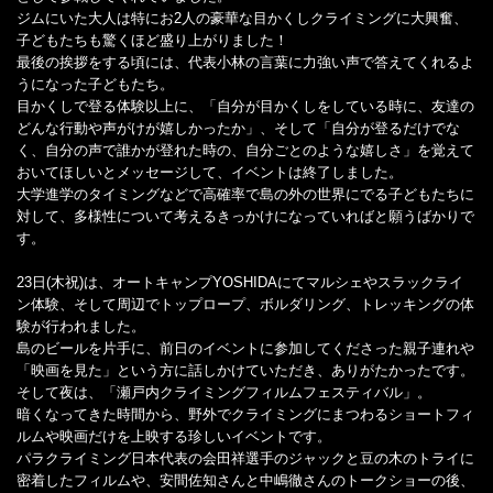
ジムにいた大人は特にお2人の豪華な目かくしクライミングに大興奮、
子どもたちも驚くほど盛り上がりました！
最後の挨拶をする頃には、代表小林の言葉に力強い声で答えてくれるよ
うになった子どもたち。
目かくしで登る体験以上に、「自分が目かくしをしている時に、友達の
どんな行動や声がけが嬉しかったか」、そして「自分が登るだけでな
く、自分の声で誰かが登れた時の、自分ごとのような嬉しさ」を覚えて
おいてほしいとメッセージして、イベントは終了しました。
大学進学のタイミングなどで高確率で島の外の世界にでる子どもたちに
対して、多様性について考えるきっかけになっていればと願うばかりで
す。
23日(木祝)は、オートキャンプYOSHIDAにてマルシェやスラックライ
ン体験、そして周辺でトップロープ、ボルダリング、トレッキングの体
験が行われました。
島のビールを片手に、前日のイベントに参加してくださった親子連れや
「映画を見た」という方に話しかけていただき、ありがたかったです。
そして夜は、「瀬戸内クライミングフィルムフェスティバル」。
暗くなってきた時間から、野外でクライミングにまつわるショートフィ
ルムや映画だけを上映する珍しいイベントです。
パラクライミング日本代表の会田祥選手のジャックと豆の木のトライに
密着したフィルムや、安間佐知さんと中嶋徹さんのトークショーの後、