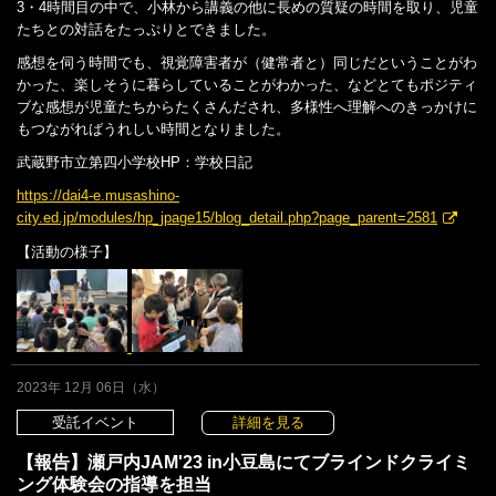
3・4時間目の中で、小林から講義の他に長めの質疑の時間を取り、児童
たちとの対話をたっぷりとできました。
感想を伺う時間でも、視覚障害者が（健常者と）同じだということがわ
かった、楽しそうに暮らしていることがわかった、などとてもポジティ
ブな感想が児童たちからたくさんだされ、多様性へ理解へのきっかけに
もつながればうれしい時間となりました。
武蔵野市立第四小学校HP：学校日記
https://dai4-e.musashino-
city.ed.jp/modules/hp_jpage15/blog_detail.php?page_parent=2581
【活動の様子】
2023年 12月 06日（水）
受託イベント
詳細を見る
【報告】瀬戸内JAM'23 in小豆島にてブラインドクライミ
ング体験会の指導を担当