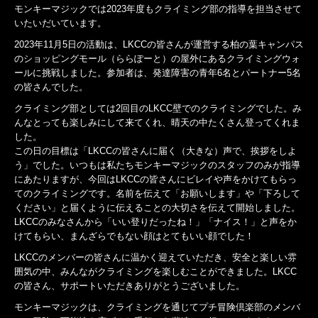
モンキーマジックでは2023年度もクライミング部の指導を担当させて
いたいだいています。
2023年11月5日の活動は、LKCCの皆さんが運営する柏の葉キャンパス
のショッピングモール（ららぽーと）の屋外にあるクライミングウォ
ールに挑戦しました。参加者は、発達障害の青年6名とパートナー5名
の皆さんでした。
クライミング部としては2回目のLKCC壁でのクライミングでした。み
んなとっても楽しみにして来てくれ、晴天の中たくさん登ってくれま
した。
この日の目標は「LKCCの皆さんに届く（大きな）声で、挨拶をしよ
う」でした。いつもは私たちモンキーマジックのスタッフのみが指導
にあたりますが、今回はLKCCの皆さんにビレイや声をかけてもらっ
てのクライミングです。名前を伝えて「お願いします」や「下ろして
ください」と届くように伝えることの大切さを伝えて開始しました。
LKCCのみなさんから「いい登りだったね！」「ナイス！」と声をか
けてもらい、まんざらでもない顔はとてもいい顔でした！
LKCCのメンバーの皆さんに温かく迎えていただき、安全と楽しい雰
囲気の中、みんながクライミングを楽しむことができました。LKCC
の皆さん、サポートいただきありがとうございました。
モンキーマジックは、クライミングを通じてプチ冒険倶楽部のメンバ