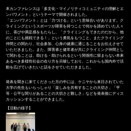
本カンファレンスは「多文化・マイノリティコミュニティの理解とエ
ンパワメント」というテーマで開催されました。
「エンパワメント」とは「力づける」という意味合いがあります。ク
ライミングというスポーツが障害を持つことで何かを諦めていた人々
に、喜びや満足感をもたらし、「クライミングもできたのだから、他
のことにも挑戦できる！」という勇気をもつこと、またクライミング
仲間との関わり、社会参加、心身の健康に通じることをお伝えさせて
いただきました。また、障害者と健常者が共にクライミング仲間とし
て関わることは、助ける・助けられるという関係性に留まらない本来
あるべき多様性社会の在り方を示唆しており、これからも国内外で活
動を広げていきたいと話をさせていただきました。
発表を聞きに来てくださった方の中には、ケニヤから来日されていた
大学の先生もいらっしゃり「楽しみを共有することの大切さ」「平
等・公平な関りがあることの大切さと難しさ」などを発表後にディス
カッションすることができました。
【活動の様子】