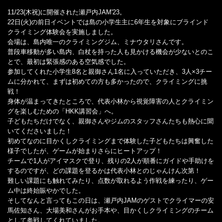
11/23(木祝)に開催された瀬戸内JAM'23。
22日(火)の前日イベントでは島の小学生主に6年生を対象にブラインド
クライミング体験会を実施しました。
会場は、島内唯一のクライミングジム、ミナウタリさんです。
普段車移動が多い島内、白杖を持った人も見かける機会が少ないとのこ
とで、最初は緊張感のある空気感でした。
参加してくれた小学生8名と親御さん1名に入っていただき、3人×3チー
ムに分かれて、まずは初めての方も多かったので、クライミングに挑
戦！
身体が温まってきたところで、代表小林から視覚障害の人とクライミン
グを楽しむための「HKK講習会」へ。
子どもたちだけでなく、親御さんやジムのスタッフさんたちも熱心に聞
いてくださいました！
初めてなのに目かくしクライミングまで体験した子どもたちは興奮した
様子でしたが、ゲームが始まりさらにヒートアップ！
チームで1人がアイマスクで登り、残りの2人が順番にガイドや手助けを
するのですが、どの課題を登るかは代表小林とのじゃんけん次第！
難しい課題にも触れてみたり、点数が取れるよう作戦を練ったり、ゲー
ム中は終始賑やかでした。
そしてなんと言ってもこの日は、瀬戸内JAMのゲストでクライマーの安
馬佐知さん、大場美和さんがお手本や、目かくしクライミングのチーム
として参戦してくれていました。