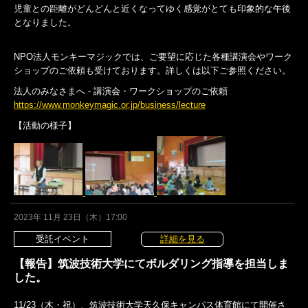
児童との距離がどんどんと近くなってゆく感覚がとても印象的な午後
となりました。
NPO法人モンキーマジックでは、ご要望に応じた各種講演会やワーク
ショップのご依頼も受けております。詳しくは以下ご参照ください。
法人のみなさまへ - 講演会・ワークショップのご依頼
https://www.monkeymagic.or.jp/business/lecture
【活動の様子】
2023年 11月 23日（木）17:00
受託イベント
詳細を見る
【報告】筑波技術大学にてボルダリング指導を担当しま
した。
11/23（木・祝）、筑波技術大学天久保キャンパス体育館にて開催さ