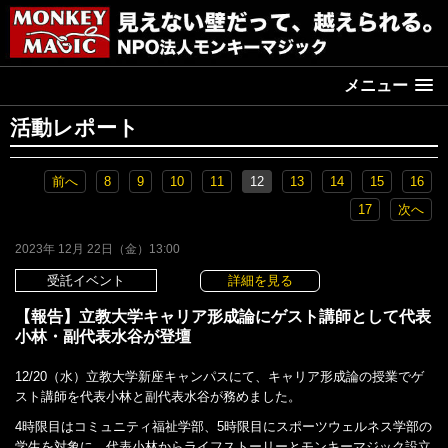
メニュー
活動レポート
前へ
8
9
10
11
12
13
14
15
16
17
次へ
2023年 12月 22日（金）13:00
受託イベント
詳細を見る
【報告】立教大学キャリア形成論にゲスト講師として代表
小林・副代表水谷が登壇
12/20（水）立教大学新座キャンパスにて、キャリア形成論の授業でゲ
スト講師を代表小林と副代表水谷が務めました。
4時限目はコミュニティ福祉学部、5時限目にスポーツウェルネス学部の
学生を対象に、代表小林からライフストーリーとモンキーマジック設立